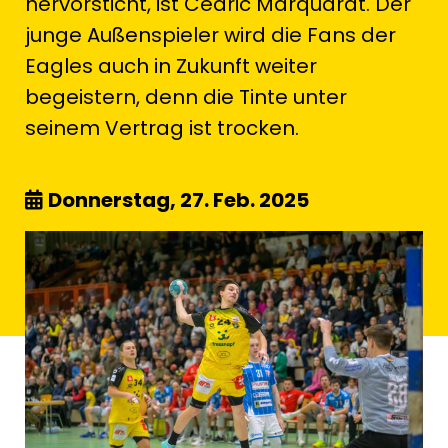
hervorsticht, ist Cedric Marquardt. Der
junge Außenspieler wird die Fans der
Eagles auch in Zukunft weiter
begeistern, denn die Tinte unter
seinem Vertrag ist trocken.
Donnerstag, 27. Feb. 2025