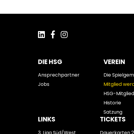
DIE HSG
VEREIN
Ansprechpartner
Die Spielgem
Jobs
Mitglied wer
HSG-Mitglie
Historie
Satzung
LINKS
TICKETS
3. Liga Süd/West
Dauerkarten 