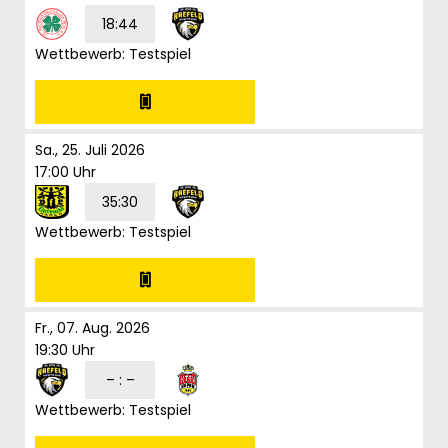
18:44
Wettbewerb: Testspiel
Sa., 25. Juli 2026
17:00 Uhr
35:30
Wettbewerb: Testspiel
Fr., 07. Aug. 2026
19:30 Uhr
– : –
Wettbewerb: Testspiel