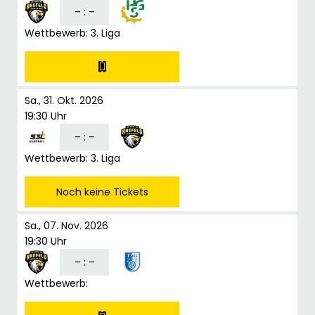
– : –
Wettbewerb: 3. Liga
Sa., 31. Okt. 2026
19:30 Uhr
– : –
Wettbewerb: 3. Liga
Noch keine Tickets
Sa., 07. Nov. 2026
19:30 Uhr
– : –
Wettbewerb: