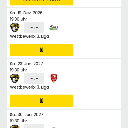
Sa., 19. Dez. 2026
19:30 Uhr
– : –
Wettbewerb: 3. Liga
Sa., 23. Jan. 2027
19:30 Uhr
– : –
Wettbewerb: 3. Liga
Sa., 30. Jan. 2027
19:30 Uhr