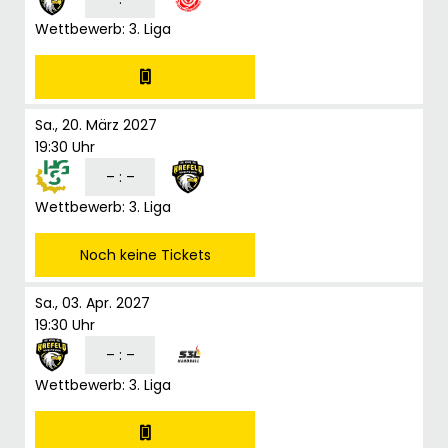
Wettbewerb: 3. Liga
Sa., 20. März 2027
19:30 Uhr
– : –
Wettbewerb: 3. Liga
Noch keine Tickets
Sa., 03. Apr. 2027
19:30 Uhr
– : –
Wettbewerb: 3. Liga