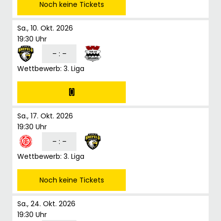
Noch keine Tickets
Sa., 10. Okt. 2026
19:30 Uhr
– : –
Wettbewerb: 3. Liga
Sa., 17. Okt. 2026
19:30 Uhr
– : –
Wettbewerb: 3. Liga
Noch keine Tickets
Sa., 24. Okt. 2026
19:30 Uhr