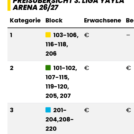
PREISÜBERSICHT 3. LIGA YAYLA
ARENA 26/27
Kategorie
Block
Erwachsene
Be
1
103-106,
€
–
116-118,
206
2
101-102,
€
€
107-115,
119-120,
205, 207
3
201-
€
€
204,208-
220