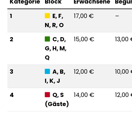
Kategorie
Block
Erwachsene
Begün
1
E, F,
17,00 €
–
N, R, O
2
C, D,
15,00 €
13,00
G, H, M,
Q
3
A, B,
12,00 €
10,00
I, K, J
4
Q, S
14,00 €
12,00
(Gäste)