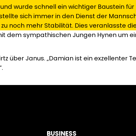
und wurde schnell ein wichtiger Baustein für 
ellte sich immer in den Dienst der Mannschaf
t zu noch mehr Stabilität. Dies veranlasste di
mit dem sympathischen Jungen Hynen um ei
z über Janus. „Damian ist ein exzellenter 
.
BUSINESS