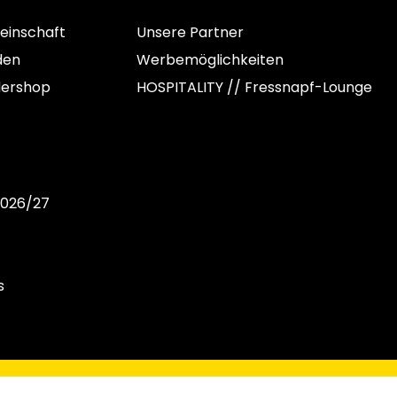
einschaft
Unsere Partner
den
Werbemöglichkeiten
dershop
HOSPITALITY // Fressnapf-Lounge
2026/27
s
C