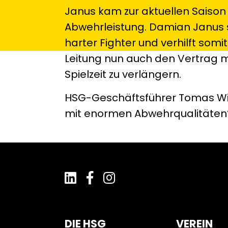
Janus kam zur aktuellen Saison 
Abwehrleistung. Damian Janus st
harter Fighter und verhilft somi
Leitung nun auch den Vertrag 
Spielzeit zu verlängern.
HSG-Geschäftsführer Tomas Wirt
mit enormen Abwehrqualitäten“
DIE HSG
VEREIN