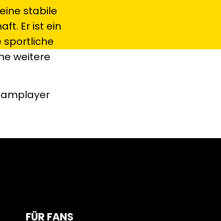
eine stabile
t. Er ist ein
e sportliche
ne weitere
Teamplayer
FÜR FANS