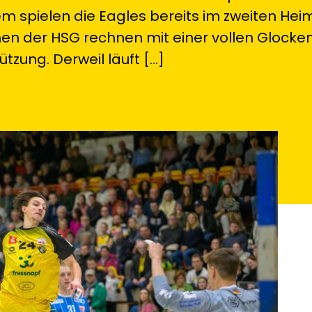
 spielen die Eagles bereits im zweiten Hei
en der HSG rechnen mit einer vollen Glocken
tzung. Derweil läuft […]