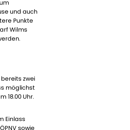
kum
ause und auch
tere Punkte
arf Wilms
werden.
bereits zwei
ss möglichst
 18.00 Uhr.
m Einlass
r ÖPNV sowie