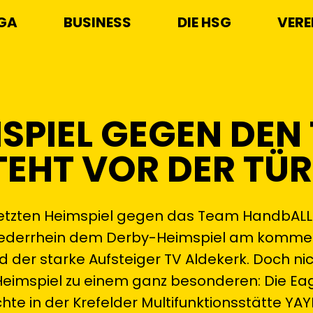
IGA
BUSINESS
DIE HSG
VERE
SPIEL GEGEN DEN
TEHT VOR DER TÜR
etzten Heimspiel gegen das Team HandbALL L
d Niederrhein dem Derby-Heimspiel am komm
der starke Aufsteiger TV Aldekerk. Doch nic
eimspiel zu einem ganz besonderen: Die Ea
chte in der Krefelder Multifunktionsstätte YA