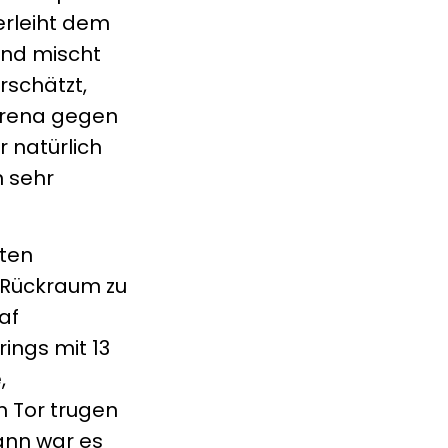
erleiht dem
und mischt
rschätzt,
 Arena gegen
 natürlich
n sehr
ften
r Rückraum zu
af
rings mit 13
,
m Tor trugen
ann war es