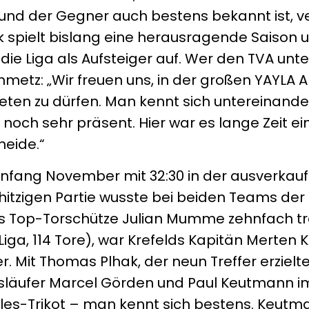
 und der Gegner auch bestens bekannt ist, v
rk spielt bislang eine herausragende Saison 
die Liga als Aufsteiger auf. Wer den TVA unte
chmetz: „Wir freuen uns, in der großen YAYLA
eten zu dürfen. Man kennt sich untereinander
l noch sehr präsent. Hier war es lange Zeit ei
neide.“
fang November mit 32:30 in der ausverkau
r hitzigen Partie wusste bei beiden Teams de
s Top-Torschütze Julian Mumme zehnfach tr
Liga, 114 Tore), war Krefelds Kapitän Merten K
. Mit Thomas Plhak, der neun Treffer erzielte
eisläufer Marcel Görden und Paul Keutmann i
gles-Trikot – man kennt sich bestens. Keutm