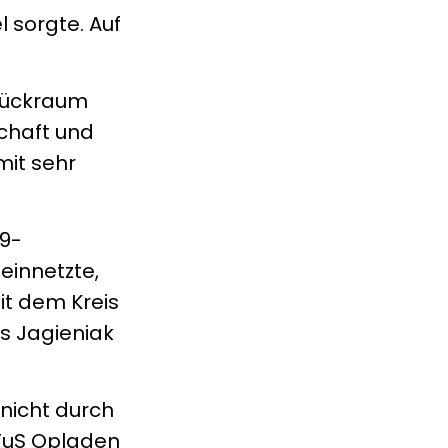
l sorgte. Auf
 Rückraum
schaft und
mit sehr
19-
innetzte,
it dem Kreis
s Jagieniak
nicht durch
 TuS Opladen