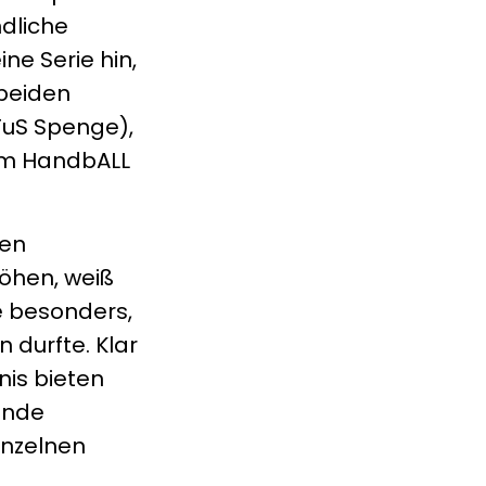
dliche
ne Serie hin,
 beiden
TuS Spenge),
eam HandbALL
den
höhen, weiß
le besonders,
 durfte. Klar
nis bieten
unde
inzelnen