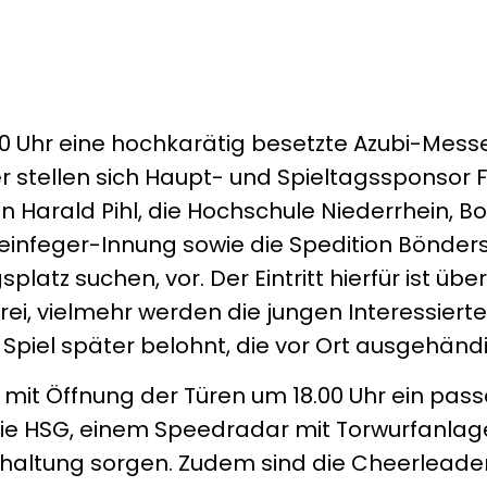
7.00 Uhr eine hochkarätig besetzte Azubi-Mess
er stellen sich Haupt- und Spieltagssponsor 
arald Pihl, die Hochschule Niederrhein, 
einfeger-Innung sowie die Spedition Bönder
latz suchen, vor. Der Eintritt hierfür ist übe
ei, vielmehr werden die jungen Interessierte
s Spiel später belohnt, die vor Ort ausgehänd
 mit Öffnung der Türen um 18.00 Uhr ein pas
e HSG, einem Speedradar mit Torwurfanlage
haltung sorgen. Zudem sind die Cheerleade