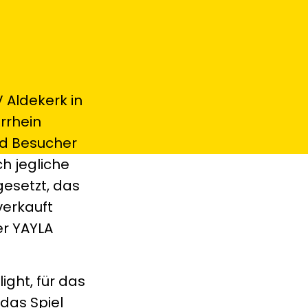
 Aldekerk in
rrhein
nd Besucher
h jegliche
gesetzt, das
verkauft
er YAYLA
light, für das
das Spiel