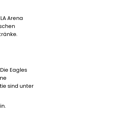
YLA Arena
aschen
tränke.
 Die Eagles
ine
tie sind unter
in.