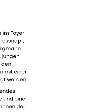
e im Foyer
Fressnapf,
Borgmann
s jungen
r den
n mit einer
igt werden.
sendes
 und einer
rinnen der