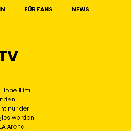
IN
FÜR FANS
NEWS
 TV
ippe II im
enden
ht nur der
gles werden
YLA Arena