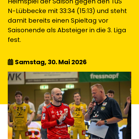
Heimspiel der Saison gegen den TuS
N-Lübbecke mit 33:34 (15:13) und steht
damit bereits einen Spieltag vor
Saisonende als Absteiger in die 3. Liga
fest.
Samstag, 30. Mai 2026