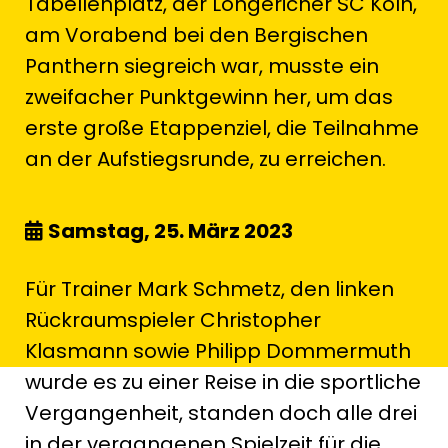
Tabellenplatz, der Longericher SC Köln,
am Vorabend bei den Bergischen
Panthern siegreich war, musste ein
zweifacher Punktgewinn her, um das
erste große Etappenziel, die Teilnahme
an der Aufstiegsrunde, zu erreichen.
Samstag, 25. März 2023
Für Trainer Mark Schmetz, den linken
Rückraumspieler Christopher
Klasmann sowie Philipp Dommermuth
wurde es zu einer Reise in die sportliche
Vergangenheit, standen doch alle drei
in der vergangenen Spielzeit für die