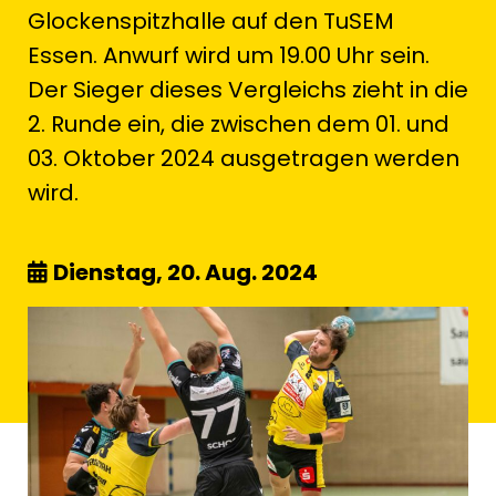
Glockenspitzhalle auf den TuSEM
Essen. Anwurf wird um 19.00 Uhr sein.
Der Sieger dieses Vergleichs zieht in die
2. Runde ein, die zwischen dem 01. und
03. Oktober 2024 ausgetragen werden
wird.
Dienstag, 20. Aug. 2024