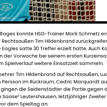
eltages konnte HSG-Trainer Mark Schmetz er
f Rechtsaußen Tim Hildenbrand zurückgreifen,
e Eagles satte 30 Treffer erzielt hatte. Auch K
n der Vorwoche bei seinem ersten Kurzeinsa
im Spielverlauf weitere Einsatzzeit sammeln.
kehrer Tim Hildenbrand auf Rechtsaußen, Lu
rn Persson im Rückraum, Cedric Marquardt au
 gingen die Seidenstädter die Partie gegen 
aase³ Leutershausen, letztjähriger Zweiter
 vor dem Spieltag an.