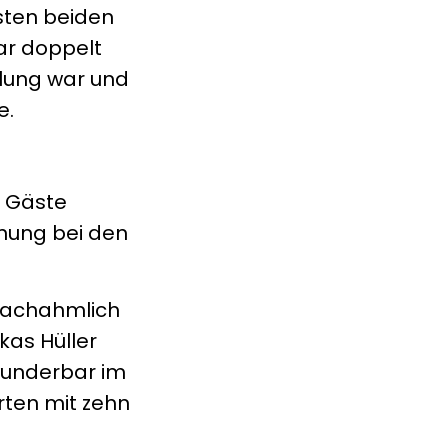
sten beiden
ar doppelt
ellung war und
e.
e Gäste
fnung bei den
nnachahmlich
kas Hüller
wunderbar im
rten mit zehn