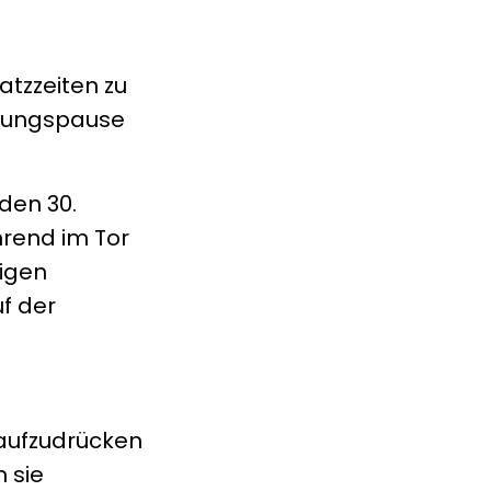
atzzeiten zu
tzungspause
den 30.
hrend im Tor
igen
uf der
aufzudrücken
 sie