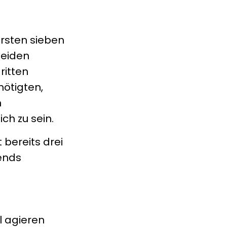
ersten sieben
beiden
ritten
nötigten,
n
ch zu sein.
 bereits drei
bends
l agieren