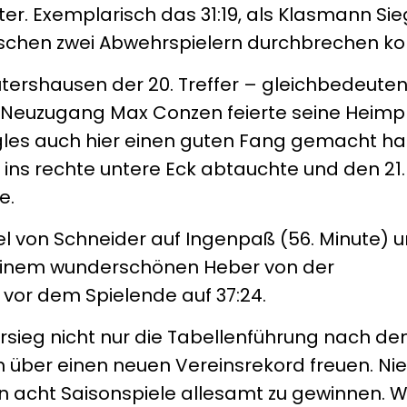
er. Exemplarisch das 31:19, als Klasmann Sie
ischen zwei Abwehrspielern durchbrechen ko
eutershausen der 20. Treffer – gleichbedeut
 Neuzugang Max Conzen feierte seine Heim
agles auch hier einen guten Fang gemacht ha
 ins rechte untere Eck abtauchte und den 21.
e.
l von Schneider auf Ingenpaß (56. Minute) u
t einem wunderschönen Heber von der
vor dem Spielende auf 37:24.
ersieg nicht nur die Tabellenführung nach d
h über einen neuen Vereinsrekord freuen. Nie
n acht Saisonspiele allesamt zu gewinnen. W