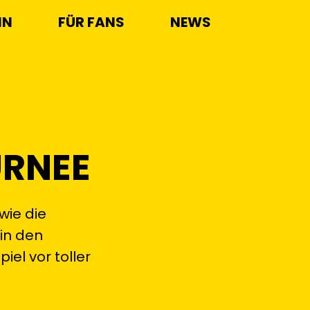
IN
FÜR FANS
NEWS
RNEE
wie die
in den
el vor toller