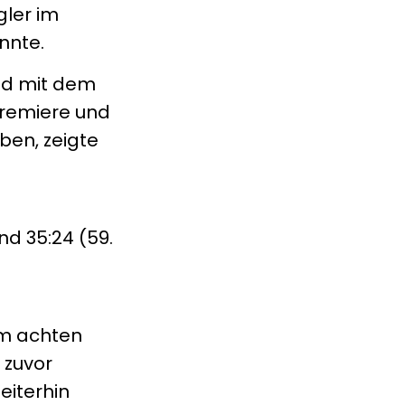
gler im
nnte.
end mit dem
premiere und
ben, zeigte
nd 35:24 (59.
em achten
 zuvor
eiterhin