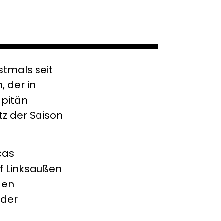
stmals seit
 der in
apitän
tz der Saison
cas
f Linksaußen
den
 der