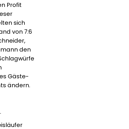
n Profit
ieser
lten sich
and von 7:6
chneider,
artmann den
Schlagwürfe
n
des Gäste-
hts ändern.
.
isläufer