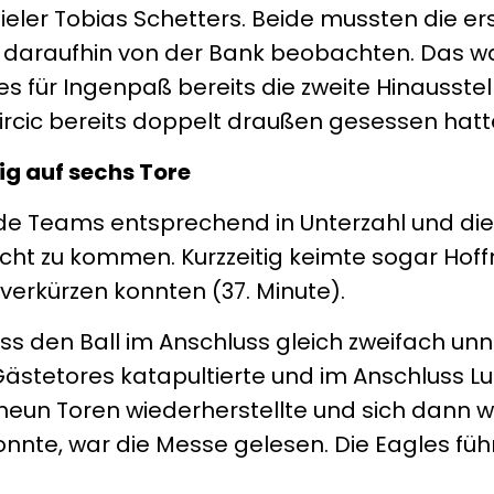
ler Tobias Schetters. Beide mussten die er
e daraufhin von der Bank beobachten. Das w
dies für Ingenpaß bereits die zweite Hinausst
ircic bereits doppelt draußen gesessen hatt
ig auf sechs Tore
ide Teams entsprechend in Unterzahl und di
echt zu kommen. Kurzzeitig keimte sogar Hof
4 verkürzen konnten (37. Minute).
ss den Ball im Anschluss gleich zweifach u
Gästetores katapultierte und im Anschluss Lu
neun Toren wiederherstellte und sich dann 
nnte, war die Messe gelesen. Die Eagles füh