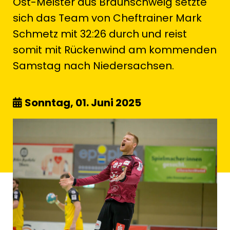
Ost-Meister aus Braunschweig setzte
sich das Team von Cheftrainer Mark
Schmetz mit 32:26 durch und reist
somit mit Rückenwind am kommenden
Samstag nach Niedersachsen.
Sonntag, 01. Juni 2025