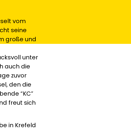
hselt vom
cht seine
 m große und
cksvoll unter
ch auch die
age zuvor
el, den die
ebende “KC”
d freut sich
be in Krefeld