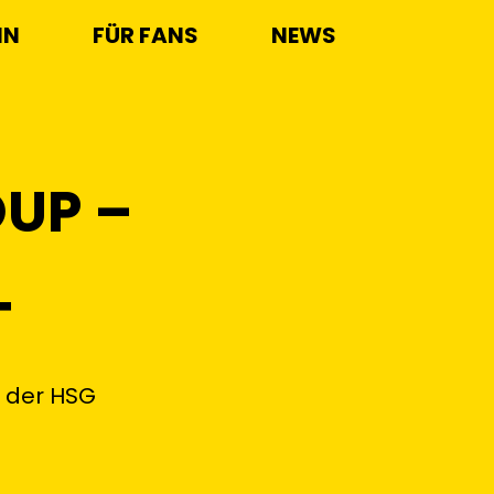
IN
FÜR FANS
NEWS
OUP –
T
n der HSG