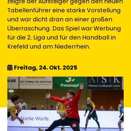
zeigte der Aufsteiger gegen den neuen
Tabellenführer eine starke Vorstellung
und war dicht dran an einer großen
Überraschung. Das Spiel war Werbung
für die 2. Liga und für den Handball in
Krefeld und am Niederrhein.
Freitag, 24. Okt. 2025