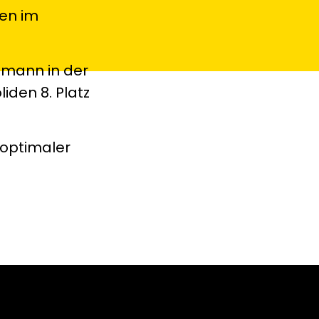
sen im
emann in der
iden 8. Platz
 optimaler