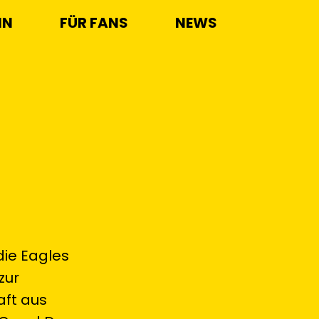
IN
FÜR FANS
NEWS
ie Eagles
zur
aft aus