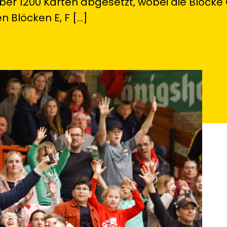
über 1200 Karten abgesetzt, wobei die Blöcke
n Blöcken E, F […]