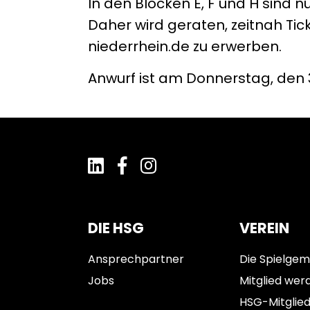
In den Blöcken E, F und H sind 
Daher wird geraten, zeitnah Tic
niederrhein.de zu erwerben.
Anwurf ist am Donnerstag, den 30
DIE HSG
VEREIN
Ansprechpartner
Die Spielgem
Jobs
Mitglied wer
HSG-Mitglie