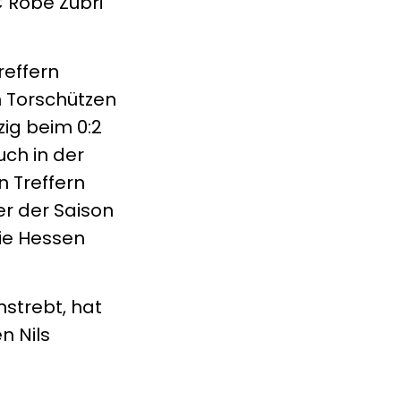
 Robe Zubri
reffern
n Torschützen
ig beim 0:2
uch in der
n Treffern
er der Saison
die Hessen
nstrebt, hat
n Nils