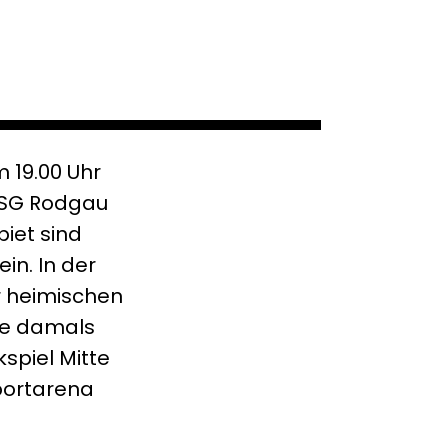
19.00 Uhr
 HSG Rodgau
iet sind
in. In der
r heimischen
tze damals
kspiel Mitte
portarena