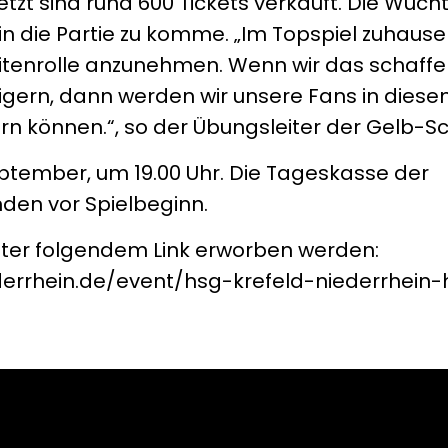
jetzt sind rund 600 Tickets verkauft. Die Wuch
 in die Partie zu komme. „Im Topspiel zuhaus
oritenrolle anzunehmen. Wenn wir das schaff
gern, dann werden wir unsere Fans in dies
ern können.“, so der Übungsleiter der Gelb-S
ptember, um 19.00 Uhr. Die Tageskasse der
nden vor Spielbeginn.
nter folgendem Link erworben werden:
ederrhein.de/event/hsg-krefeld-niederrhei