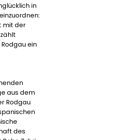
glücklich in
einzuordnen:
t mit der
zählt
h Rodgau ein
mmenden
ege aus dem
der Rodgau
 spanischen
nische
chaft des