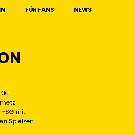
IN
FÜR FANS
NEWS
SON
2:30-
hmetz
r HSG mit
n Spielzeit