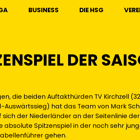
IGA
BUSINESS
DIE HSG
VERE
ZENSPIEL DER SAI
ngen, die beiden Auftakthürden TV Kirchzell (3
:21-Auswärtssieg) hat das Team von Mark Sc
f sich der Niederländer an der Seitenlinie de
 absolute Spitzenspiel in der noch sehr junge
 Tabellenführer gehen.