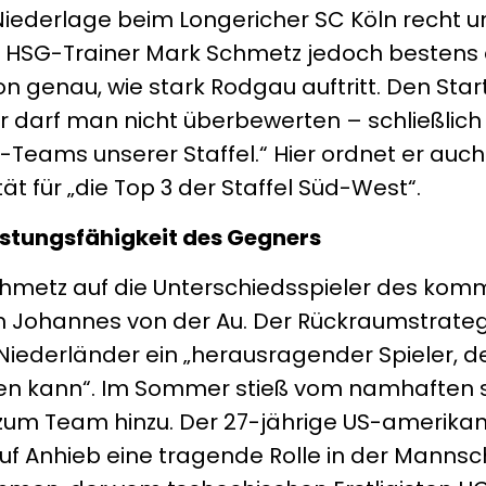
iederlage beim Longericher SC Köln recht un
ß HSG-Trainer Mark Schmetz jedoch bestens 
on genau, wie stark Rodgau auftritt. Den Star
r darf man nicht überbewerten – schließlich 
-Teams unserer Staffel.“ Hier ordnet er auc
ät für „die Top 3 der Staffel Süd-West“.
Leistungsfähigkeit des Gegners
hmetz auf die Unterschiedsspieler des ko
lem Johannes von der Au. Der Rückraumstrat
Niederländer ein „herausragender Spieler, 
ben kann“. Im Sommer stieß vom namhaften
 zum Team hinzu. Der 27-jährige US-amerika
 auf Anhieb eine tragende Rolle in der Manns