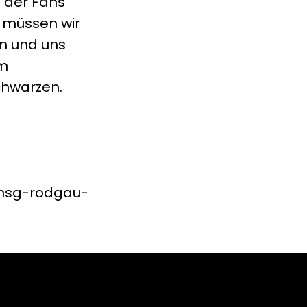
t der Fans
e müssen wir
en und uns
em
chwarzen.
n-hsg-rodgau-