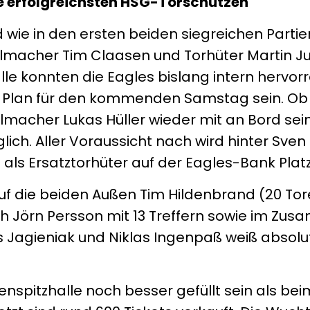
e erfolgreichsten HSG-Torschützen
d wie in den ersten beiden siegreichen Part
lmacher Tim Claasen und Torhüter Martin J
lle konnten die Eagles bislang intern hervo
r Plan für den kommenden Samstag sein. Ob
macher Lukas Hüller wieder mit an Bord sein
glich. Aller Voraussicht nach wird hinter Sv
 als Ersatztorhüter auf der Eagles-Bank Pla
 auf die beiden Außen Tim Hildenbrand (20 To
ch Jörn Persson mit 13 Treffern sowie im Zu
s Jagieniak und Niklas Ingenpaß weiß absolu
spitzhalle noch besser gefüllt sein als bei