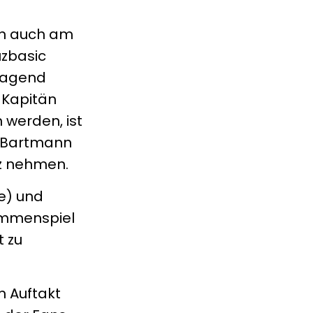
ien auch am
uzbasic
rragend
 Kapitän
 werden, ist
en Bartmann
tz nehmen.
re) und
sammenspiel
t zu
m Auftakt