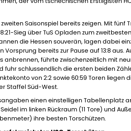
hmen, der vom tschechischen Erstligisten HC
eiten Saisonspiel bereits zeigen. Mit fünf T
28:21-Sieg über TuS Opladen zum zweitbeste
annen die Hessen souverän, lagen dabei einz
 Vorsprung bereits zur Pause auf 13:8 aus. A
ts anbrennen, führte zwischenzeitlich mit neu
d fuhr schlussendlich die ersten beiden Zähl
nktekonto von 2:2 sowie 60:59 Toren liegen 
er Staffel Süd-West.
sangaben einen einstelligen Tabellenplatz a
 Seidel im linken Rückraum (11 Tore) und Auße
iebenmeter) ihre besten Torschützen.