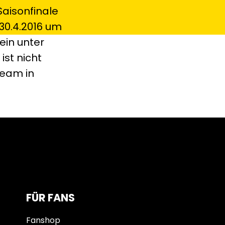
Saisonfinale
 30.4.2016 um
ein unter
st nicht
Team in
FÜR FANS
Fanshop