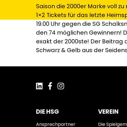
Saison die 2000er Marke voll zu
1×2 Tickets für das letzte Heims
19.00 Uhr gegen die SG Schalksm
den 74 möglichen Gewinnern! De
exakt der 2000ste! Der Beitrag 
Schwarz & Gelb aus der Seidens
DIE HSG
VEREIN
Ansprechpartner
Die Spielgem