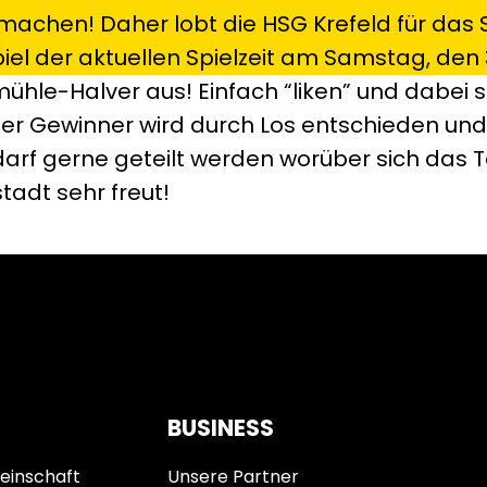
 machen! Daher lobt die HSG Krefeld für das 
piel der aktuellen Spielzeit am Samstag, den
ühle-Halver aus! Einfach “liken” und dabei s
r Gewinner wird durch Los entschieden und i
darf gerne geteilt werden worüber sich das 
tadt sehr freut!
BUSINESS
einschaft
Unsere Partner