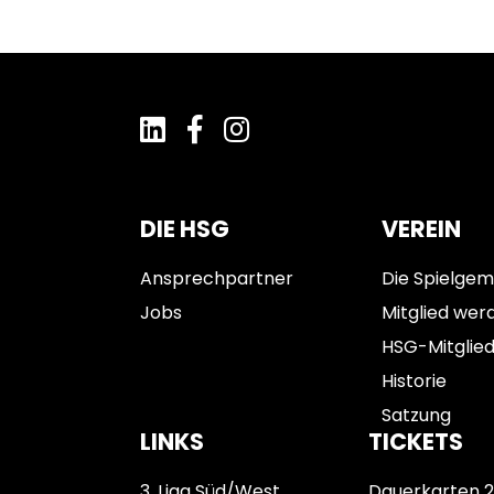
DIE HSG
VEREIN
Ansprechpartner
Die Spielgem
Jobs
Mitglied wer
HSG-Mitglie
Historie
Satzung
LINKS
TICKETS
3. Liga Süd/West
Dauerkarten 