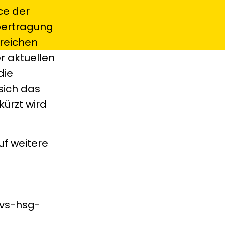
ce der
bertragung
lreichen
r aktuellen
die
sich das
ürzt wird
uf weitere
-vs-hsg-