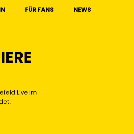
IN
FÜR FANS
NEWS
IERE
feld Live im
det.