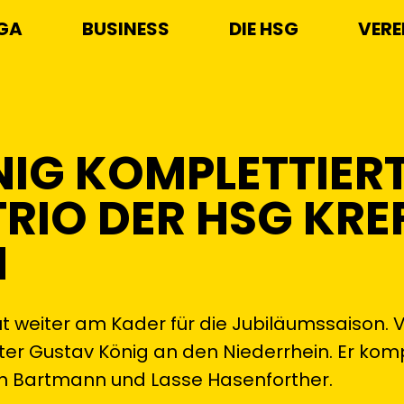
IGA
BUSINESS
DIE HSG
VERE
IG KOMPLETTIER
RIO DER HSG KRE
N
ut weiter am Kader für die Jubiläumssaison.
üter Gustav König an den Niederrhein. Er komp
n Bartmann und Lasse Hasenforther.