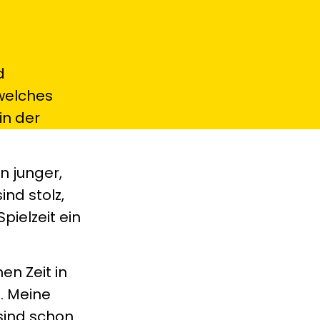
d
welches
in der
n junger,
ind stolz,
ielzeit ein
en Zeit in
d. Meine
sind schon