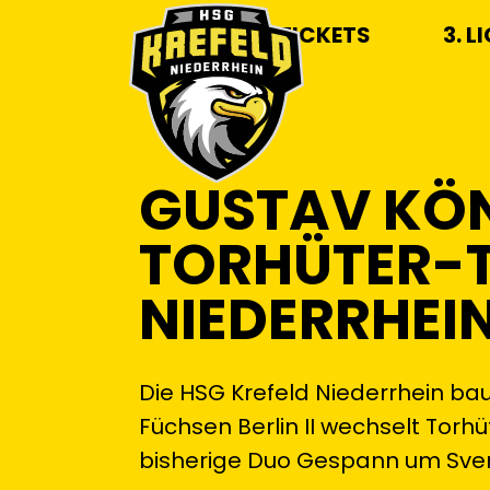
TICKETS
3. L
GUSTAV KÖN
TORHÜTER-T
NIEDERRHEI
Die HSG Krefeld Niederrhein ba
Füchsen Berlin II wechselt Torh
bisherige Duo Gespann um Sve