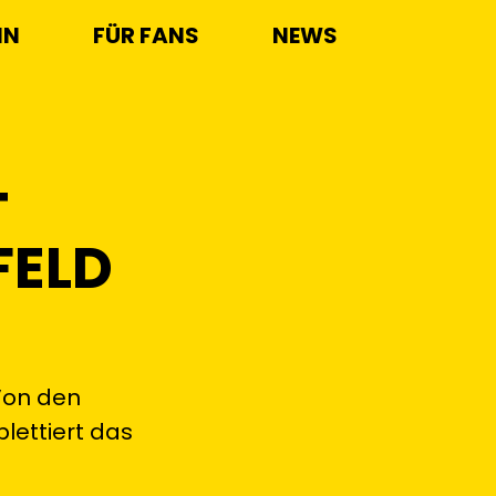
IN
FÜR FANS
NEWS
T
FELD
 Von den
lettiert das