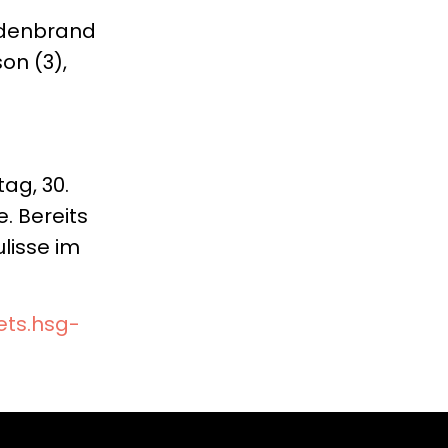
ildenbrand
son (3),
ag, 30.
. Bereits
ulisse im
kets.hsg-