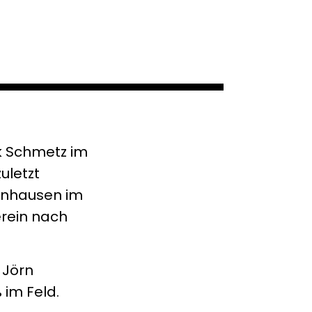
k Schmetz im
uletzt
elnhausen im
erein nach
 Jörn
 im Feld.