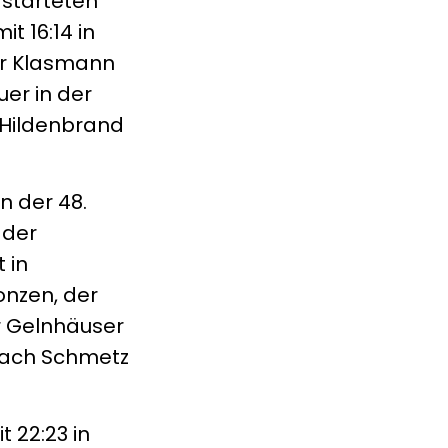
 starteten
t 16:14 in
er Klasmann
uer in der
 Hildenbrand
n der 48.
 der
 in
onzen, der
r Gelnhäuser
Coach Schmetz
t 22:23 in