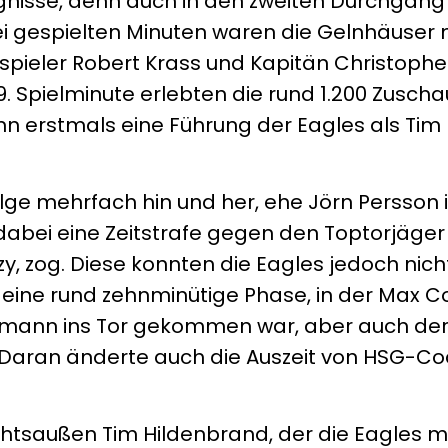
reignisse, denn auch in den zweiten Durchgang
 gespielten Minuten waren die Gelnhäuser mi
spieler Robert Krass und Kapitän Christoph
39. Spielminute erlebten die rund 1.200 Zuscha
n erstmals eine Führung der Eagles als Tim
lge mehrfach hin und her, ehe Jörn Persson i
dabei eine Zeitstrafe gegen den Toptorjäger
 zog. Diese konnten die Eagles jedoch nicht
eine rund zehnminütige Phase, in der Max C
artmann ins Tor gekommen war, aber auch de
. Daran änderte auch die Auszeit von HSG-
chtsaußen Tim Hildenbrand, der die Eagles mi