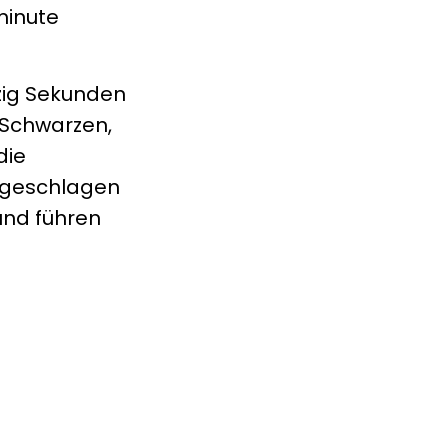
minute
zig Sekunden
-Schwarzen,
die
ungeschlagen
und führen