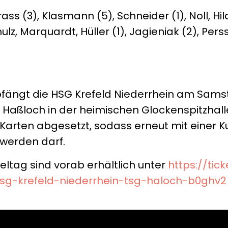
ass (3), Klasmann (5), Schneider (1), Noll, H
ulz, Marquardt, Hüller (1), Jagieniak (2), Pers
ngt die HSG Krefeld Niederrhein am Samst
Haßloch in der heimischen Glockenspitzhalle
00 Karten abgesetzt, sodass erneut mit einer K
 werden darf.
eltag sind vorab erhältlich unter
https://tic
hsg-krefeld-niederrhein-tsg-haloch-b0ghv2