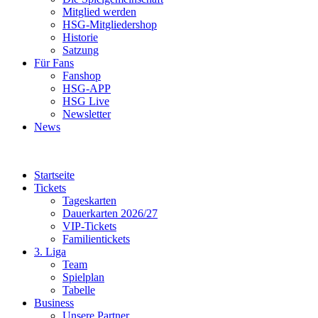
Mitglied werden
HSG-Mitgliedershop
Historie
Satzung
Für Fans
Fanshop
HSG-APP
HSG Live
Newsletter
News
Startseite
Tickets
Tageskarten
Dauerkarten 2026/27
VIP-Tickets
Familientickets
3. Liga
Team
Spielplan
Tabelle
Business
Unsere Partner