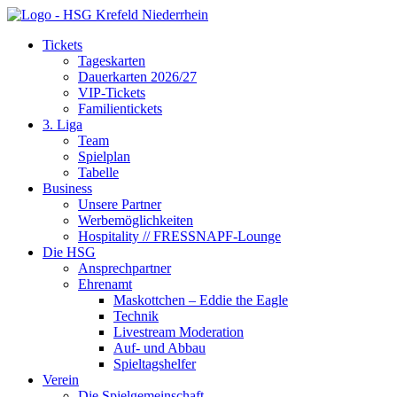
Tickets
Tageskarten
Dauerkarten 2026/27
VIP-Tickets
Familientickets
3. Liga
Team
Spielplan
Tabelle
Business
Unsere Partner
Werbemöglichkeiten
Hospitality // FRESSNAPF-Lounge
Die HSG
Ansprechpartner
Ehrenamt
Maskottchen – Eddie the Eagle
Technik
Livestream Moderation
Auf- und Abbau
Spieltagshelfer
Verein
Die Spielgemeinschaft