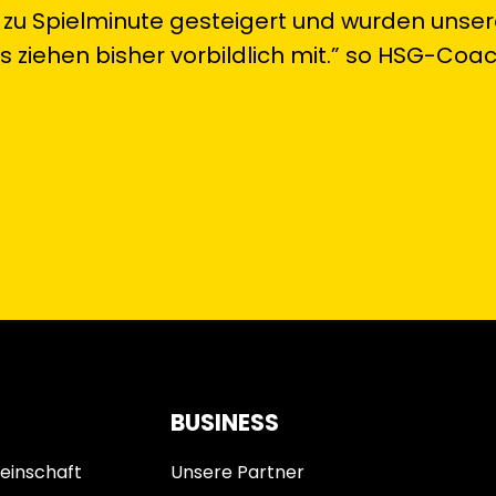
 zu Spielminute gesteigert und wurden unser
gs ziehen bisher vorbildlich mit.” so HSG-Coa
BUSINESS
einschaft
Unsere Partner