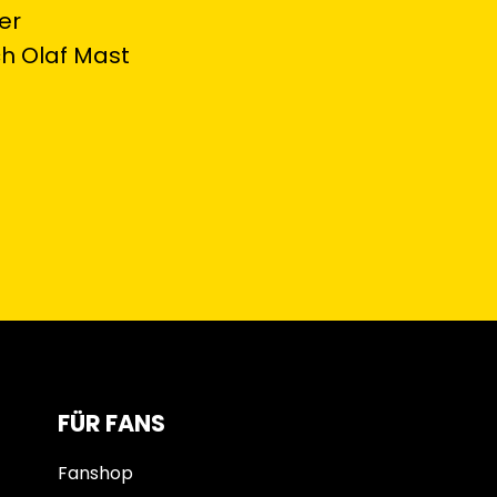
er
ch Olaf Mast
FÜR FANS
Fanshop