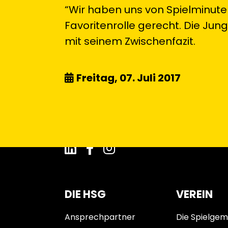
“Wir haben uns von Spielminute
Favoritenrolle gerecht. Die Jun
mit seinem Zwischenfazit.
Freitag, 07. Juli 2017
DIE HSG
VEREIN
Ansprechpartner
Die Spielgem