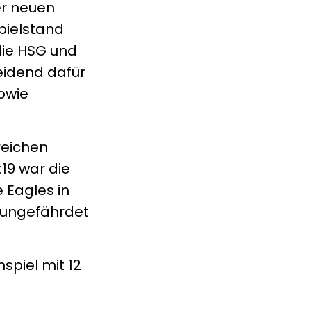
der neuen
pielstand
 die HSG und
heidend dafür
owie
reichen
19 war die
 Eagles in
 ungefährdet
spiel mit 12