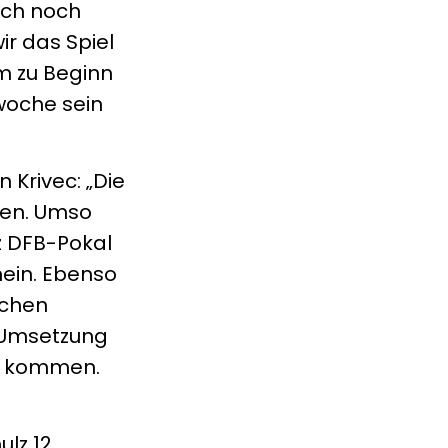
auch noch
r das Spiel
em zu Beginn
woche sein
 Krivec: „Die
gen. Umso
z DFB-Pokal
ein. Ebenso
ichen
r Umsetzung
er kommen.
ulz 12,