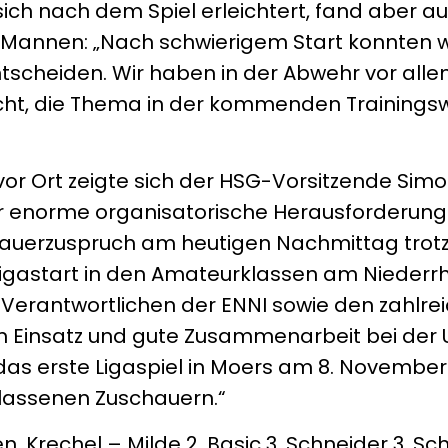
 sich nach dem Spiel erleichtert, fand aber 
Mannen: „Nach schwierigem Start konnten wi
ntscheiden. Wir haben in der Abwehr vor all
acht, die Thema in der kommenden Trainings
vor Ort zeigte sich der HSG-Vorsitzende Simon
r enorme organisatorische Herausforderun
hauerzuspruch am heutigen Nachmittag trot
igastart in den Amateurklassen am Niederrh
 Verantwortlichen der ENNI sowie den zahlre
en Einsatz und gute Zusammenarbeit bei de
n das erste Ligaspiel in Moers am 8. Novemb
elassenen Zuschauern.“
en, Krechel – Milde 2, Basic 3, Schneider 3, Sch