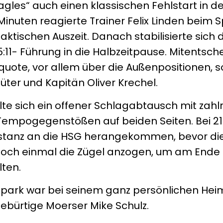
„Eagles“ auch einen klassischen Fehlstart in 
nuten reagierte Trainer Felix Linden beim S
taktischen Auszeit. Danach stabilisierte sich
 15:11- Führung in die Halbzeitpause. Mitentsc
quote, vor allem über die Außenpositionen, s
ter und Kapitän Oliver Krechel.
elte sich ein offener Schlagabtausch mit zahl
empogegenstößen auf beiden Seiten. Bei 21:
istanz an die HSG herangekommen, bevor die
 noch einmal die Zügel anzogen, um am Ende
lten.
tpark war bei seinem ganz persönlichen Heim
ebürtige Moerser Mike Schulz.