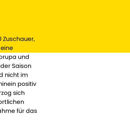
 Zuschauer,
 eine
korupa und
 der Saison
d nicht im
inein positiv
rzog sich
rtlichen
ahme für das