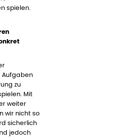
n spielen.
ren
konkret
er
re Aufgaben
rung zu
ielen. Mit
er weiter
 wir nicht so
d sicherlich
sind jedoch