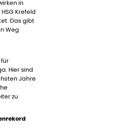
irken in
e HSG Krefeld
et. Das gibt
nen Weg
für
a. Hier sind
ächsten Jahre
che
ter zu
tenrekord