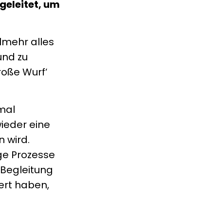
geleitet, um
lmehr alles
und zu
roße Wurf‘
mal
wieder eine
n wird.
ge Prozesse
 Begleitung
ert haben,