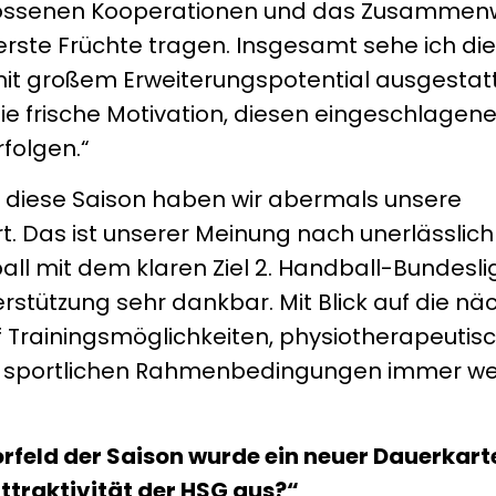
hlossenen Kooperationen und das Zusammenw
erste Früchte tragen. Insgesamt sehe ich di
mit großem Erweiterungspotential ausgestatt
die frische Motivation, diesen eingeschlage
folgen.“
uf diese Saison haben wir abermals unsere
t. Das ist unserer Meinung nach unerlässlich 
ll mit dem klaren Ziel 2. Handball-Bundeslig
terstützung sehr dankbar. Mit Blick auf die n
auf Trainingsmöglichkeiten, physiotherapeutis
n sportlichen Rahmenbedingungen immer wei
orfeld der Saison wurde ein neuer Dauerkar
Attraktivität der HSG aus?“