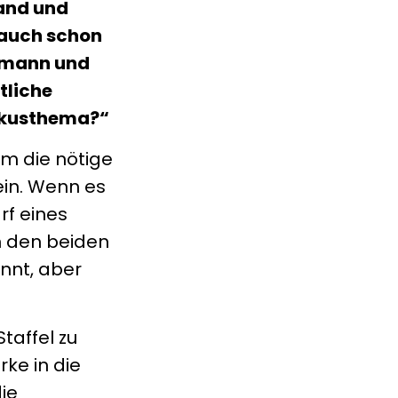
rand und
 auch schon
ehmann und
tliche
Fokusthema?“
um die nötige
sein. Wenn es
rf eines
n den beiden
nnt, aber
taffel zu
ke in die
ie