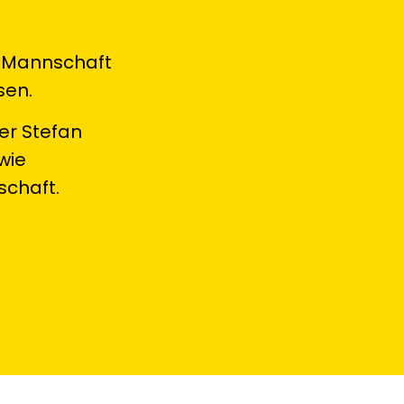
n Mannschaft
sen.
er Stefan
owie
schaft.