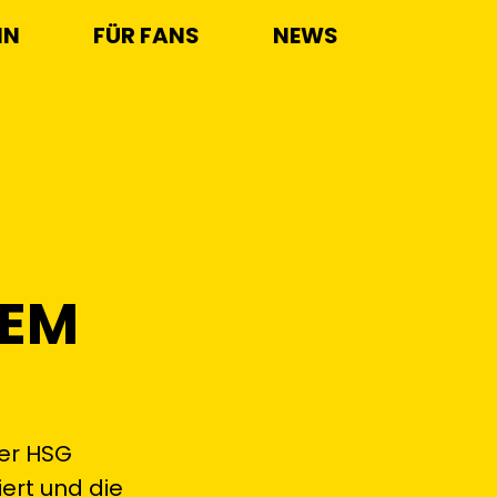
IN
FÜR FANS
NEWS
HEM
der HSG
iert und die