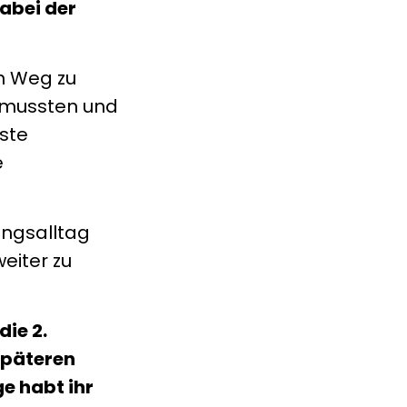
dabei der
en Weg zu
n mussten und
este
e
ingsalltag
eiter zu
die 2.
späteren
e habt ihr