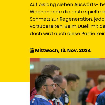
Auf bislang sieben Auswärts- b
Wochenende die erste spielfrei
Schmetz zur Regeneration, jed
vorzubereiten. Beim Duell mit de
doch wird auch diese Partie kei
Mittwoch, 13. Nov. 2024