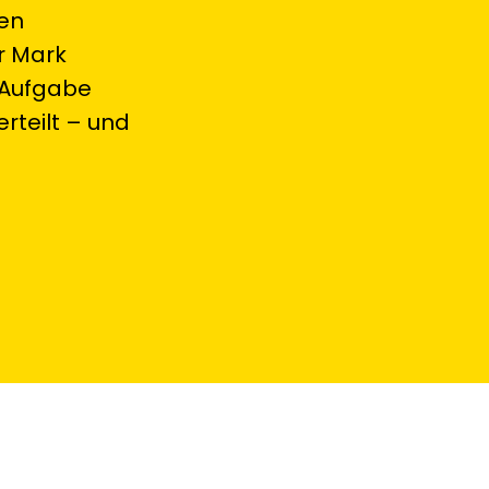
nen
r Mark
 Aufgabe
rteilt – und