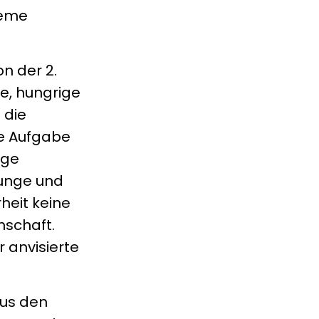
leme
n der 2.
e, hungrige
 die
ie Aufgabe
ige
junge und
heit keine
nschaft.
 anvisierte
aus den