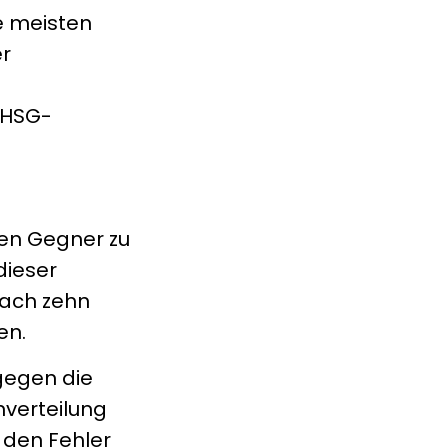
ie meisten
er
 HSG-
den Gegner zu
dieser
nach zehn
en.
gegen die
nverteilung
 den Fehler