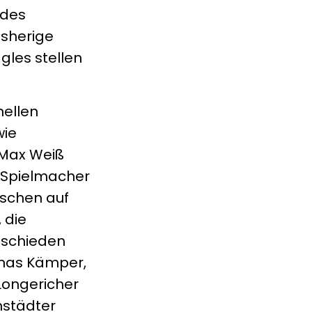
 des
isherige
gles stellen
nellen
wie
 Max Weiß
s Spielmacher
ischen auf
 die
tschieden
Jonas Kämper,
 Longericher
nstädter