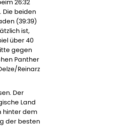
beim 26:32
 Die beiden
aden (39:39)
zlich ist,
iel über 40
ritte gegen
schen Panther
Oelze/Reinarz
sen. Der
rgische Land
ch hinter dem
ng der besten