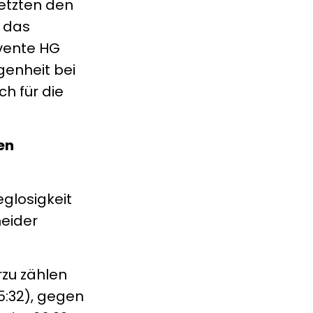
setzten den
 das
lvente HG
genheit bei
h für die
en
eglosigkeit
heider
rzu zählen
5:32), gegen