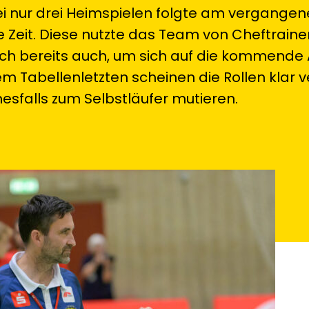
ei nur drei Heimspielen folgte am vergange
e Zeit. Diese nutzte das Team von Cheftraine
och bereits auch, um sich auf die kommende
m Tabellenletzten scheinen die Rollen klar ve
nesfalls zum Selbstläufer mutieren.