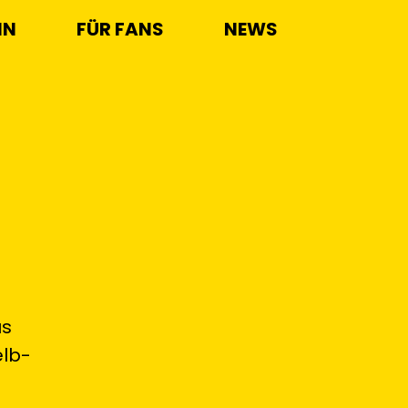
IN
FÜR FANS
NEWS
us
elb-