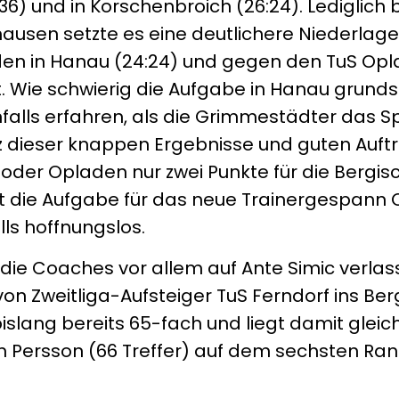
:36) und in Korschenbroich (26:24). Lediglich 
sen setzte es eine deutlichere Niederlage.
den in Hanau (24:24) und gegen den TuS Opl
Wie schwierig die Aufgabe in Hanau grundsät
alls erfahren, als die Grimmestädter das Sp
tz dieser knappen Ergebnisse und guten Auft
oder Opladen nur zwei Punkte für die Bergi
 die Aufgabe für das neue Trainergespann 
lls hoffnungslos.
die Coaches vor allem auf Ante Simic verlas
on Zweitliga-Aufsteiger TuS Ferndorf ins Be
bislang bereits 65-fach und liegt damit glei
n Persson (66 Treffer) auf dem sechsten Ra