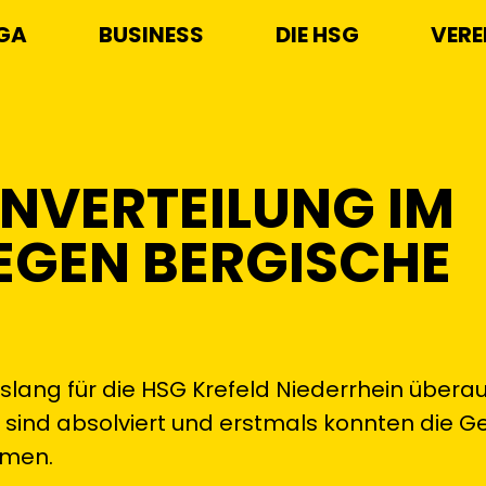
IGA
BUSINESS
DIE HSG
VERE
ENVERTEILUNG IM
GEGEN BERGISCHE
islang für die HSG Krefeld Niederrhein übera
 sind absolviert und erstmals konnten die G
tmen.