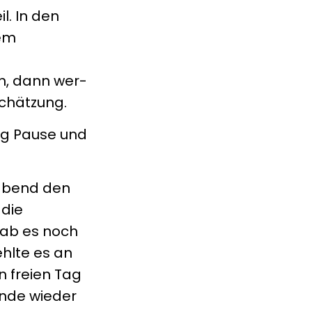
l. In den
lem
n, dann wer-
schätzung.
nig Pause und
abend den
 die
gab es noch
ehlte es an
n freien Tag
ende wieder