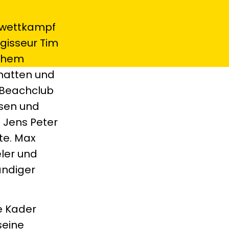
elwettkampf
gisseur Tim
ichem
 hatten und
 Beachclub
isen und
 Jens Peter
te. Max
ler und
ändiger
e Kader
seine