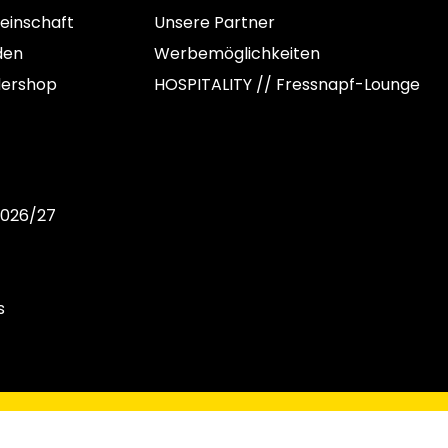
einschaft
Unsere Partner
den
Werbemöglichkeiten
dershop
HOSPITALITY // Fressnapf-Lounge
2026/27
s
C