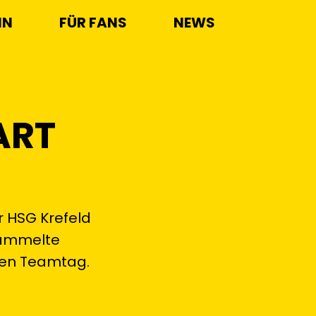
IN
FÜR FANS
NEWS
ART
r HSG Krefeld
sammelte
ten Teamtag.