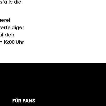
sfälle die
uerei
verteidiger
auf den
 16:00 Uhr
FÜR FANS