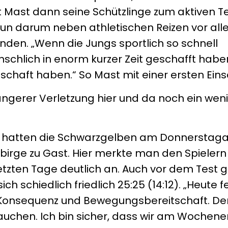
Mast dann seine Schützlinge zum aktiven Tei
 darum neben athletischen Reizen vor al
inden. „Wenn die Jungs sportlich so schnell
chlich in enorm kurzer Zeit geschafft habe
schaft haben.“ So Mast mit einer ersten Ein
längerer Verletzung hier und da noch ein we
k hatten die Schwarzgelben am Donnerstag
birge zu Gast. Hier merkte man den Spielern
etzten Tage deutlich an. Auch vor dem Test 
ch schiedlich friedlich 25:25 (14:12). „Heute f
n Konsequenz und Bewegungsbereitschaft. De
auchen. Ich bin sicher, dass wir am Wochen