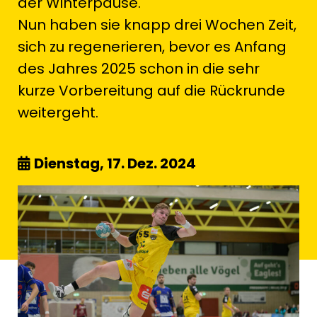
der Winterpause.
Nun haben sie knapp drei Wochen Zeit,
sich zu regenerieren, bevor es Anfang
des Jahres 2025 schon in die sehr
kurze Vorbereitung auf die Rückrunde
weitergeht.
Dienstag, 17. Dez. 2024