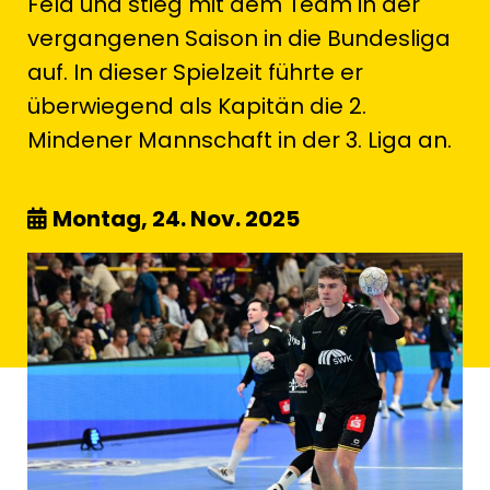
Feld und stieg mit dem Team in der
vergangenen Saison in die Bundesliga
auf. In dieser Spielzeit führte er
überwiegend als Kapitän die 2.
Mindener Mannschaft in der 3. Liga an.
Montag, 24. Nov. 2025