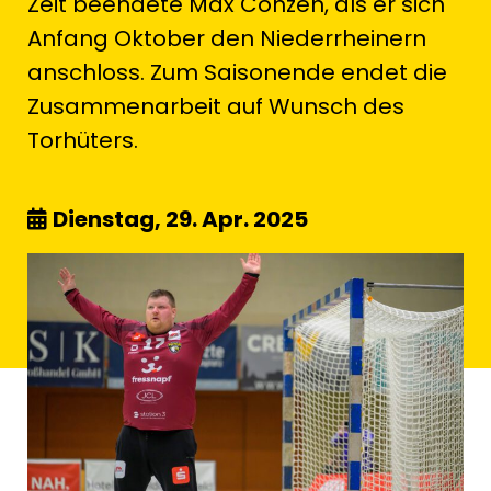
Zeit beendete Max Conzen, als er sich
Anfang Oktober den Niederrheinern
anschloss. Zum Saisonende endet die
Zusammenarbeit auf Wunsch des
Torhüters.
Dienstag, 29. Apr. 2025