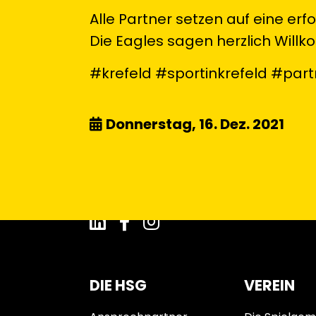
Alle Partner setzen auf eine erf
Die Eagles sagen herzlich Will
#krefeld #sportinkrefeld #part
Donnerstag, 16. Dez. 2021
DIE HSG
VEREIN