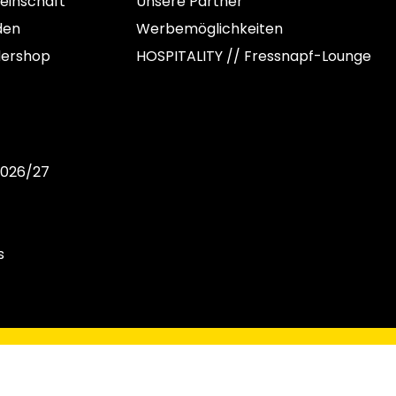
einschaft
Unsere Partner
den
Werbemöglichkeiten
dershop
HOSPITALITY // Fressnapf-Lounge
2026/27
s
C