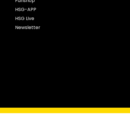
Fanshop
HSG-APP
HSG Live
Newsletter
opyright © 2022 HSG Krefeld Niederrhein