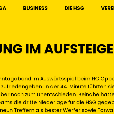
IGA
BUSINESS
DIE HSG
VERE
UNG IM AUFSTEIG
onntagabend im Auswärtsspiel beim HC Oppe
 zufriedengeben. In der 44. Minute führten si
aber noch zum Unentschieden. Beinahe hätte
eams die dritte Niederlage für die HSG gege
neun Treffern als bester Werfer sowie Torwar