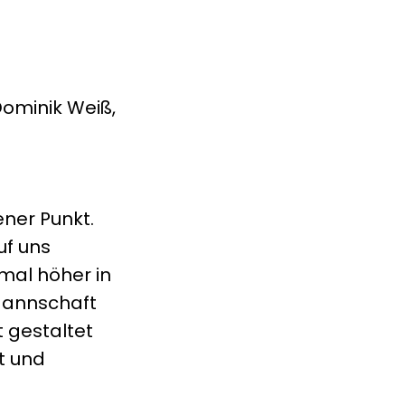
Dominik Weiß,
ener Punkt.
uf uns
mal höher in
Mannschaft
 gestaltet
t und