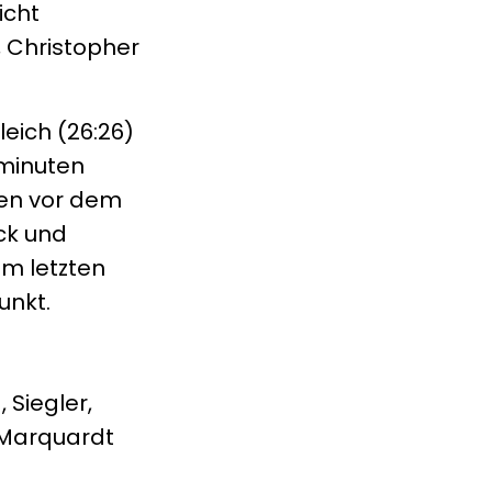
icht
, Christopher
eich (26:26)
sminuten
den vor dem
ck und
em letzten
unkt.
 Siegler,
, Marquardt