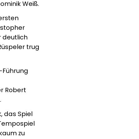
Dominik Weiß.
 ersten
istopher
 deutlich
Rüspeler trug
e-Führung
er Robert
.
 das Spiel
 Tempospiel
 kaum zu