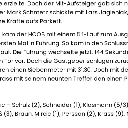
e erzielte. Doch der Mit-Aufsteiger gab sich n
er Mark Schmetz schickte mit Lars Jagieniak
e Kräfte aufs Parkett.
s kam der HCOB mit einem 5:1-Lauf zum Ausgl
ersten Mal in Führung. So kam in den Schlus
uf. Die Führung wechselte jetzt. 144 Sekun
m Tor vor. Doch die Gastgeber schlugen zurü
rch einen Siebenmeter mit 31:30. Doch mit d
Krass mit seinem neunten Treffer den einen P
c – Schulz (2), Schneider (1), Klasmann (5/3),
 (3), Braun, Mircic (1), Persson (2), Krass (9)