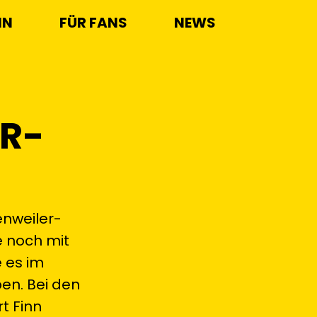
IN
FÜR FANS
NEWS
ER-
nweiler-
e noch mit
 es im
ben. Bei den
t Finn