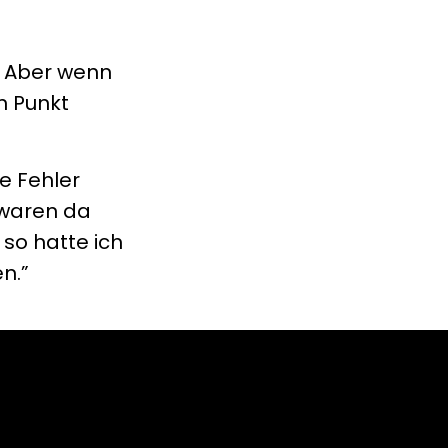
t. Aber wenn
n Punkt
he Fehler
 waren da
 so hatte ich
n.”