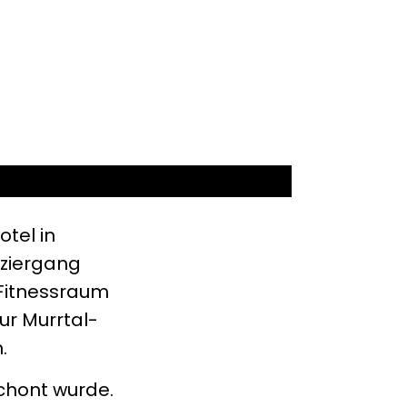
tel in
ziergang
 Fitnessraum
r Murrtal-
.
schont wurde.