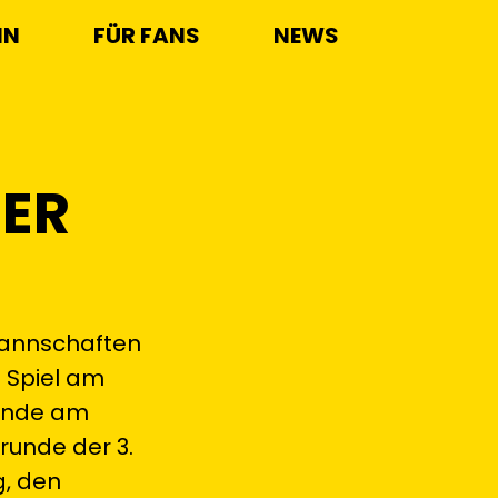
IN
FÜR FANS
NEWS
DER
Mannschaften
 Spiel am
nende am
runde der 3.
g, den