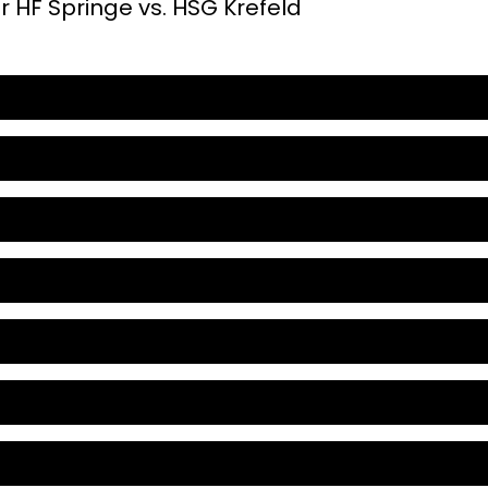
r HF Springe vs. HSG Krefeld
DHB Pokalspiel bei Sieg am 27.08.2016
hr HSG Krefeld vs. TUS Volmetal
hr SG Langenfeld vs. HSG Krefeld
hr HSG Krefeld vs. SG Schalksmühle-Halver
hr SG Ratingen vs. HSG Krefeld
hr HSG Krefeld vs. HSG Handball Lemgo II
hr HSG Krefeld vs. TV Korchenbroich