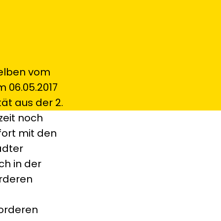
Gelben vom
m 06.05.2017
ät aus der 2.
zeit noch
fort mit den
ädter
h in der
orderen
vorderen