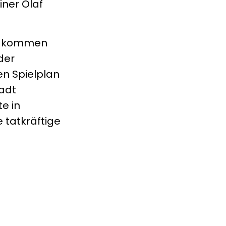
iner Olaf
son kommen
der
en Spielplan
tadt
te in
e tatkräftige