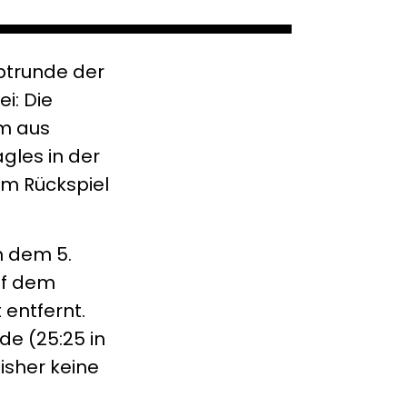
ptrunde der
i: Die
am aus
gles in der
 Im Rückspiel
h dem 5.
uf dem
 entfernt.
de (25:25 in
isher keine