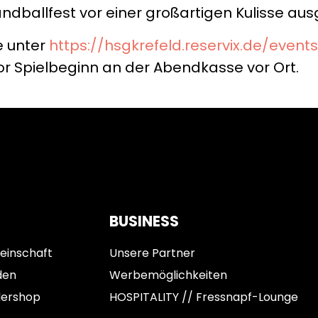
ndballfest vor einer großartigen Kulisse au
e unter
https://hsgkrefeld.reservix.de/events
or Spielbeginn an der Abendkasse vor Ort.
BUSINESS
einschaft
Unsere Partner
den
Werbemöglichkeiten
dershop
HOSPITALITY // Fressnapf-Lounge