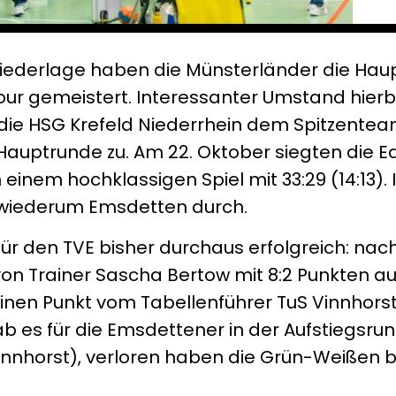
 Niederlage haben die Münsterländer die Hau
ur gemeistert. Interessanter Umstand hierbe
 die HSG Krefeld Niederrhein dem Spitzente
auptrunde zu. Am 22. Oktober siegten die Ea
einem hochklassigen Spiel mit 33:29 (14:13).
1 wiederum Emsdetten durch.
 für den TVE bisher durchaus erfolgreich: nac
von Trainer Sascha Bertow mit 8:2 Punkten a
 einen Punkt vom Tabellenführer TuS Vinnhorst
b es für die Emsdettener in der Aufstiegsrun
nnhorst), verloren haben die Grün-Weißen b