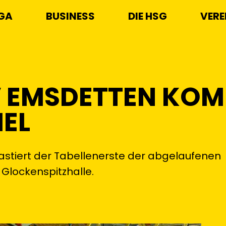
IGA
BUSINESS
DIE HSG
VERE
V EMSDETTEN KO
IEL
iert der Tabellenerste der abgelaufenen
Glockenspitzhalle.