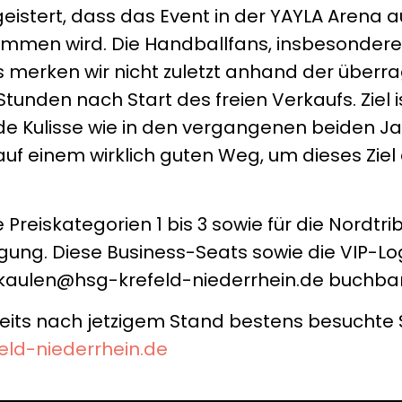
geistert, dass das Event in der YAYLA Arena a
mmen wird. Die Handballfans, insbesondere 
s merken wir nicht zuletzt anhand der überr
tunden nach Start des freien Verkaufs. Ziel i
nde Kulisse wie in den vergangenen beiden J
uf einem wirklich guten Weg, um dieses Ziel
 Preiskategorien 1 bis 3 sowie für die Nordtr
ügung. Diese Business-Seats sowie die VIP-Lo
 f.kaulen@hsg-krefeld-niederrhein.de buchbar
ereits nach jetzigem Stand bestens besuchte S
feld-niederrhein.de