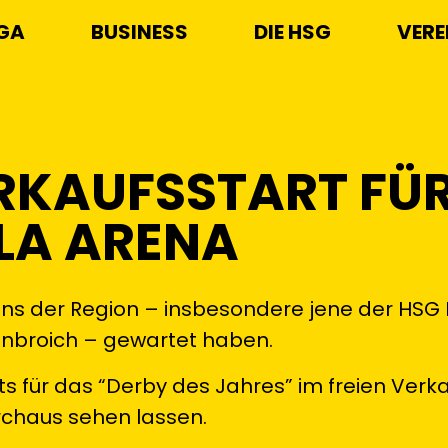
IGA
BUSINESS
DIE HSG
VERE
RKAUFSSTART FÜ
YLA ARENA
ns der Region – insbesondere jene der HSG 
enbroich – gewartet haben.
s für das “Derby des Jahres” im freien Verka
rchaus sehen lassen.