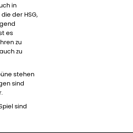
uch in
die der HSG,
agend
st es
ahren zu
 auch zu
ibüne stehen
gen sind
.
piel sind