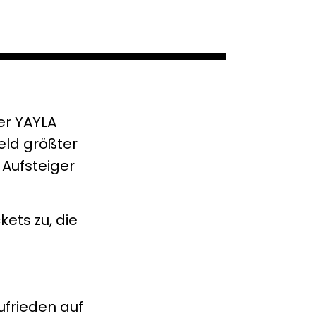
er YAYLA
eld größter
 Aufsteiger
kets zu, die
ufrieden auf