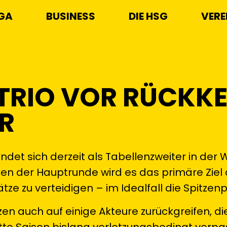
IGA
BUSINESS
DIE HSG
VERE
 TRIO VOR RÜCKK
R
ndet sich derzeit als Tabellenzweiter in der
len der Hauptrunde wird es das primäre Ziel
tze zu verteidigen – im Idealfall die Spitzenp
 auch auf einige Akteure zurückgreifen, die
ette Saison bislang verletzungsbedingt verpa