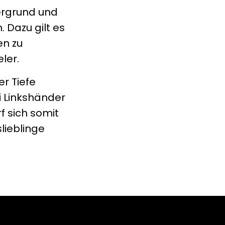
dergrund und
. Dazu gilt es
en zu
ler.
er Tiefe
i Linkshänder
f sich somit
lieblinge