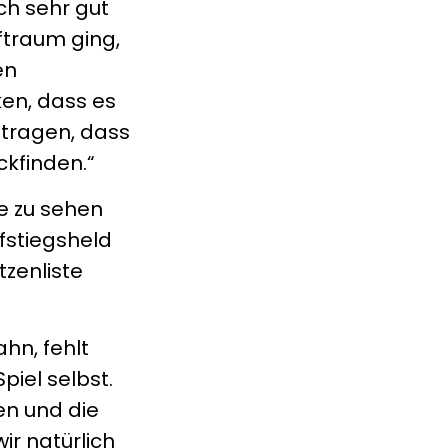
ch sehr gut
ftraum ging,
en
ken, dass es
itragen, dass
ckfinden.“
te zu sehen
ufstiegsheld
tzenliste
hn, fehlt
iel selbst.
en und die
ir natürlich