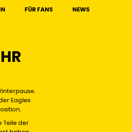
IN
FÜR FANS
NEWS
EHR
 Winterpause.
 der Eagles
osition.
 Teile der
sst haben.