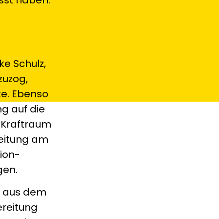
ke Schulz,
zuzog,
te. Ebenso
g auf die
 Kraftraum
reitung am
ion-
gen.
it aus dem
ereitung