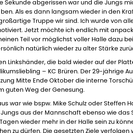
ne Sekunde abgerissen war und die Jungs mi
en. Als es dann langsam wieder in den Kra
roßartige Truppe wir sind. Ich wurde von all
tiviert. Jetzt möchte ich endlich mit anpac
einen Teil vor möglichst voller Halle dazu be
rsönlich natürlich wieder zu alter Stärke zurü
en Linkshänder, die bald wieder auf der Plat
blikumsliebling – KC Brüren. Der 29-jährige A
etzung Mitte Ende Oktober die interne Torschü
nem guten Weg der Genesung.
aus war wie bspw. Mike Schulz oder Steffen Ha
Jungs aus der Mannschaft ebenso wie das Sp
n Tagen wieder mehr in der Halle sein zu könn
 zu dürfen. Die gesetzten Ziele verfolgen w