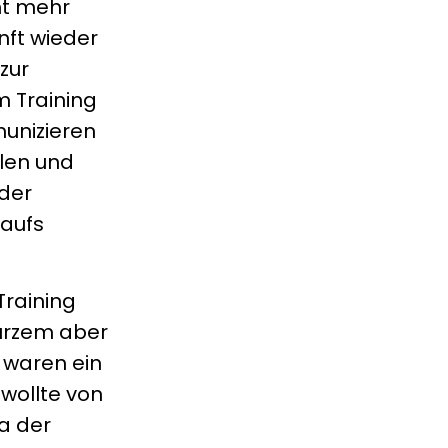
ht mehr
nft wieder
zur
m Training
unizieren
llen und
 der
 aufs
Training
kurzem aber
e waren ein
 wollte von
da der