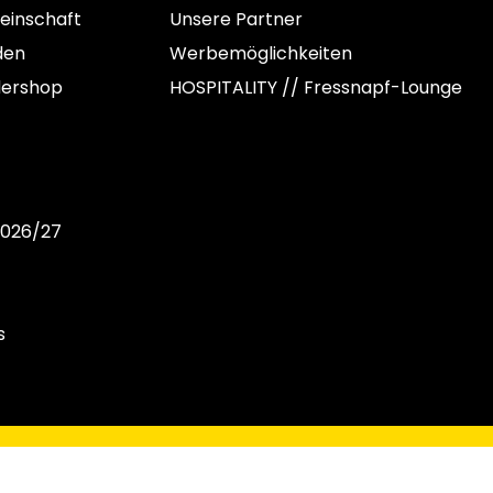
einschaft
Unsere Partner
den
Werbemöglichkeiten
dershop
HOSPITALITY // Fressnapf-Lounge
2026/27
s
C