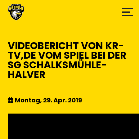
VIDEOBERICHT VON KR-
TV,DE VOM SPIEL BEI DER
SG SCHALKSMÜHLE-
HALVER
Montag, 29. Apr. 2019