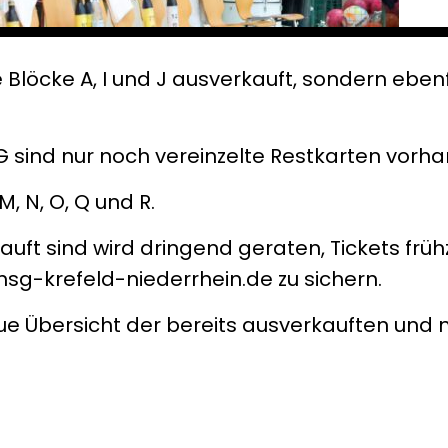
e Blöcke A, I und J ausverkauft, sondern ebenf
 G sind nur noch vereinzelte Restkarten vorh
, N, O, Q und R.
auft sind wird dringend geraten, Tickets früh
.hsg-krefeld-niederrhein.de zu sichern.
aue Übersicht der bereits ausverkauften und 