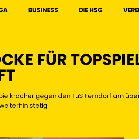
IGA
BUSINESS
DIE HSG
VERE
CKE FÜR TOPSPIE
FT
pspielkracher gegen den TuS Ferndorf am üb
weiterhin stetig