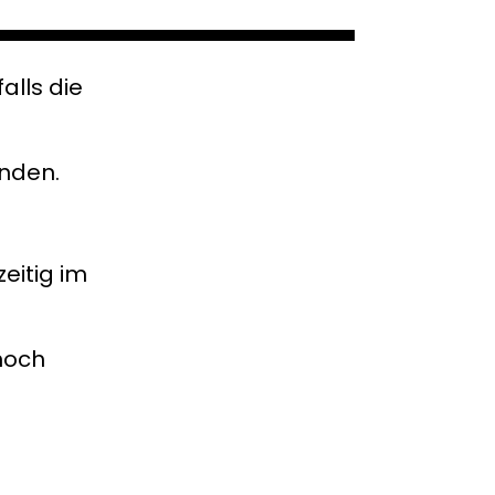
alls die
anden.
zeitig im
noch