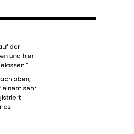
auf der
en und hier
gelassen.“
 nach oben,
f einem sehr
striert
r es