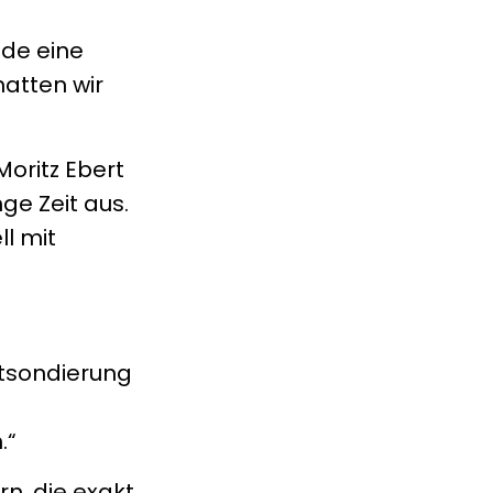
nde eine
atten wir
Moritz Ebert
ge Zeit aus.
ll mit
rktsondierung
.“
rn, die exakt