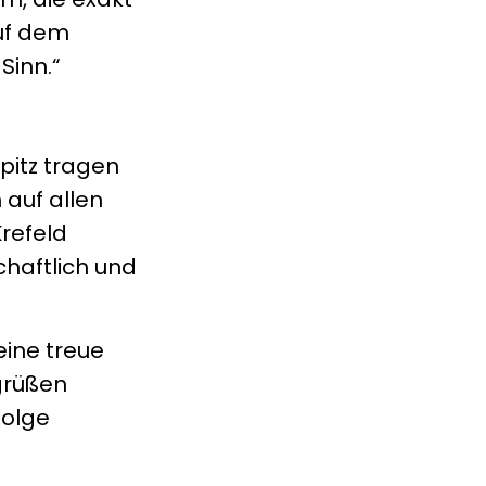
auf dem
Sinn.“
pitz tragen
 auf allen
Krefeld
chaftlich und
eine treue
grüßen
Folge