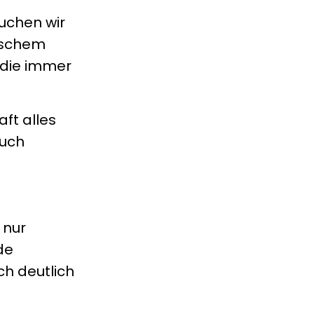
auchen wir
mischem
 die immer
ft alles
auch
 nur
de
h deutlich