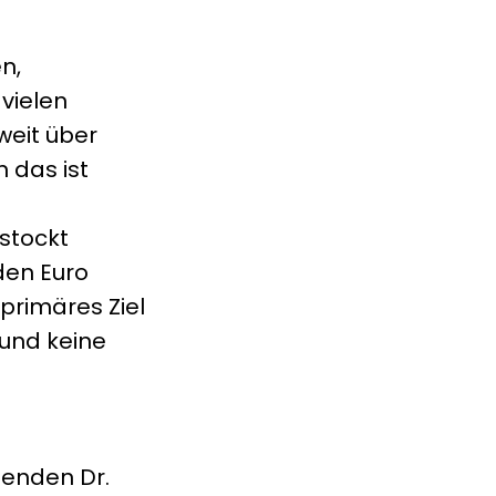
n,
vielen
weit über
 das ist
stockt
den Euro
primäres Ziel
 und keine
zenden Dr.