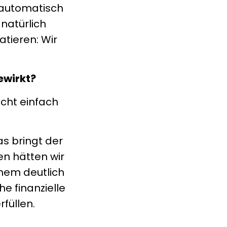
t automatisch
natürlich
tieren: Wir
ewirkt?
icht einfach
as bringt der
en hätten wir
inem deutlich
e finanzielle
füllen.