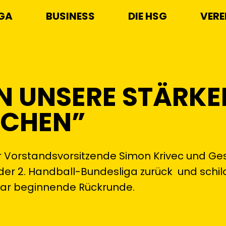
IGA
BUSINESS
DIE HSG
VERE
N UNSERE STÄRKE
CHEN”
r Vorstandsvorsitzende Simon Krivec und Ge
der 2. Handball-Bundesliga zurück und schil
uar beginnende Rückrunde.