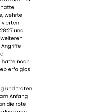
 hatte
se, wehrte
 vierten
 28:27 und
 weiteren
 Angriffe
ie
t hatte noch
eb erfolglos
eg und traten
n am Anfang
n die rote
Carlos dann