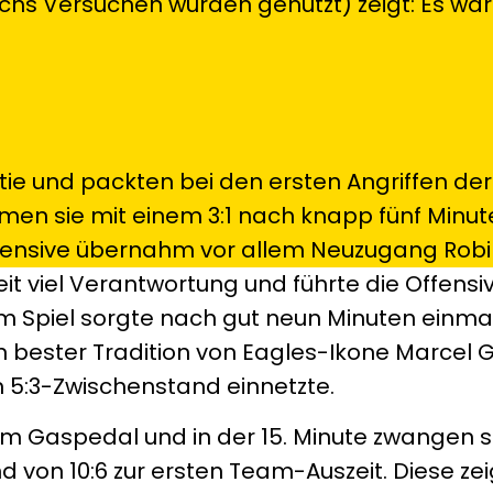
hs Versuchen wurden genutzt) zeigt: Es wär
rtie und packten bei den ersten Angriffen de
amen sie mit einem 3:1 nach knapp fünf Minut
ffensive übernahm vor allem Neuzugang Rob
it viel Verantwortung und führte die Offensi
t im Spiel sorgte nach gut neun Minuten einm
in bester Tradition von Eagles-Ikone Marcel 
 5:3-Zwischenstand einnetzte.
em Gaspedal und in der 15. Minute zwangen s
von 10:6 zur ersten Team-Auszeit. Diese zei