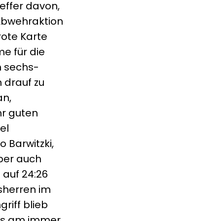
reffer davon,
 Abwehraktion
rote Karte
e für die
n sechs-
 drauf zu
an,
hr guten
el
 Barwitzki,
aber auch
 auf 24:26
sherren im
riff blieb
les am immer