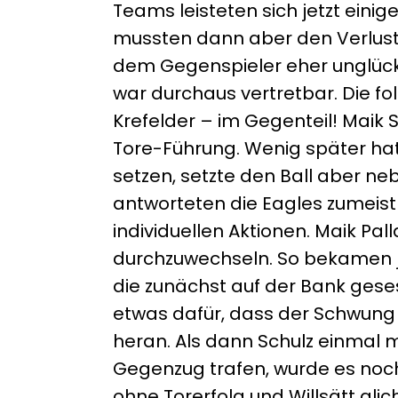
Teams leisteten sich jetzt einig
mussten dann aber den Verlust 
dem Gegenspieler eher unglückli
war durchaus vertretbar. Die f
Krefelder – im Gegenteil! Maik 
Tore-Führung. Wenig später hatt
setzen, setzte den Ball aber n
antworteten die Eagles zumeist 
individuellen Aktionen. Maik Pal
durchzuwechseln. So bekamen jet
die zunächst auf der Bank geses
etwas dafür, dass der Schwung i
heran. Als dann Schulz einmal
Gegenzug trafen, wurde es noch e
ohne Torerfolg und Willsätt gl