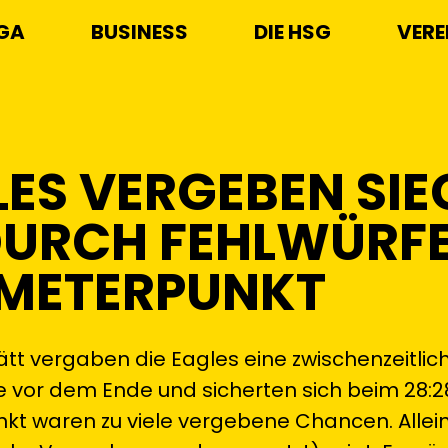
IGA
BUSINESS
DIE HSG
VERE
LES VERGEBEN SIE
DURCH FEHLWÜRF
NMETERPUNKT
ätt vergaben die Eagles eine zwischenzeitli
 vor dem Ende und sicherten sich beim 28:28
kt waren zu viele vergebene Chancen. Allein