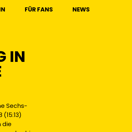
IN
FÜR FANS
NEWS
G IN
E
che Sechs-
 (15:13)
 die