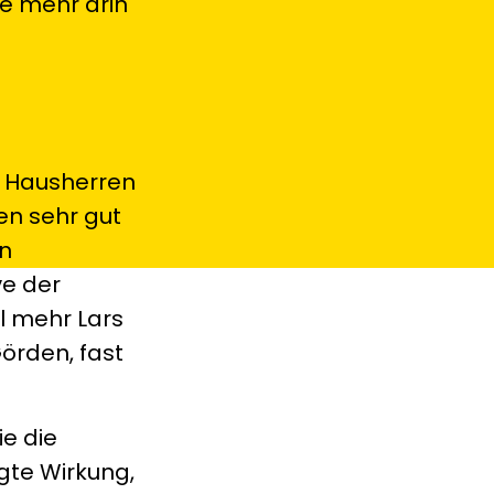
e mehr drin
r Hausherren
en sehr gut
in
ve der
al mehr Lars
Görden, fast
ie die
gte Wirkung,