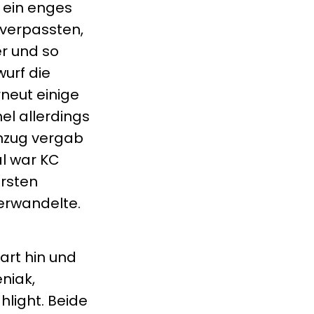
t ein enges
 verpassten,
er und so
wurf die
neut einige
el allerdings
enzug vergab
l war KC
ersten
verwandelte.
art hin und
niak,
hlight. Beide