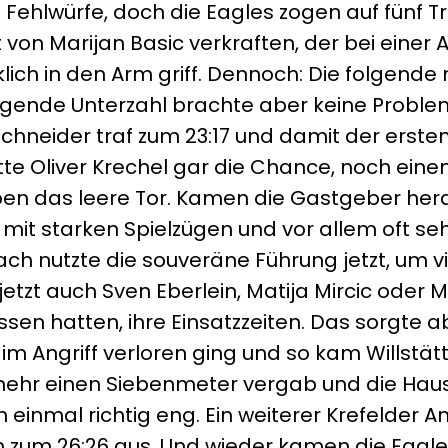
e Fehlwürfe, doch die Eagles zogen auf fünf T
von Marijan Basic verkraften, der bei einer
ch in den Arm griff. Dennoch: Die folgende 
olgende Unterzahl brachte aber keine Problem
Schneider traf zum 23:17 und damit der erste
e Oliver Krechel gar die Chance, noch einen
eben das leere Tor. Kamen die Gastgeber her
mit starken Spielzügen und vor allem oft se
lach nutzte die souveräne Führung jetzt, um vi
zt auch Sven Eberlein, Matija Mircic oder Mo
sen hatten, ihre Einsatzzeiten. Das sorgte 
m Angriff verloren ging und so kam Willstätt
 mehr einen Siebenmeter vergab und die Hau
inmal richtig eng. Ein weiterer Krefelder Ang
ich zum 26:26 aus. Und wieder kamen die Eag