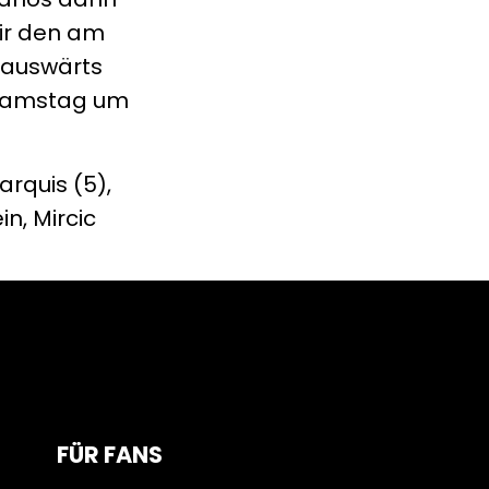
wir den am
a auswärts
m Samstag um
arquis (5),
in, Mircic
FÜR FANS