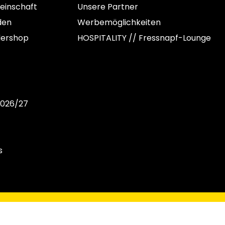
einschaft
Unsere Partner
den
Werbemöglichkeiten
dershop
HOSPITALITY // Fressnapf-Lounge
2026/27
s
C