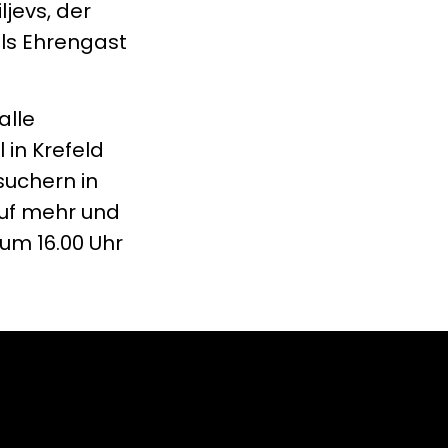
ljevs, der
als Ehrengast
alle
in Krefeld
suchern in
auf mehr und
 um 16.00 Uhr