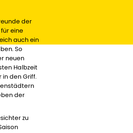
Freunde der
für eine
eich auch ein
lben. So
der neuen
sten Halbzeit
n den Griff.
idenstädtern
eben der
ichter zu
Saison