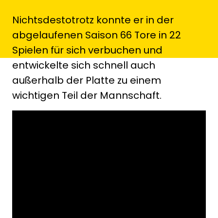
Nichtsdestotrotz konnte er in der
abgelaufenen Saison 66 Tore in 22
Spielen für sich verbuchen und
entwickelte sich schnell auch
außerhalb der Platte zu einem
wichtigen Teil der Mannschaft.
Für die Verantwortlichen der HSG war
bald klar, dass sie den 32-jährigen
auch weiterhin im gelb-schwarzen
Trikot sehen wollen:
„Chrisi hat eine sehr starke
Hauptrunde gespielt, nicht nur als
Torschütze, sondern auch mit seiner