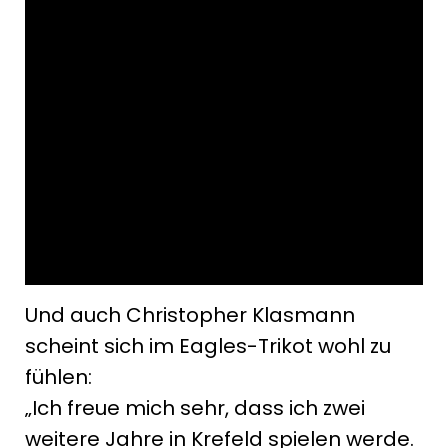
Stärke am Siebenmeterstrich.
In der Aufstiegsrunde hat er dann
nochmal stärker performt und es
war für uns keine Frage, dass wir den
Vertrag mit ihm verlängern wollen. Er
wird auch in der nächsten Saison
eine wichtige Rolle in unserem Kader
einnehmen!“, sagt der sportliche
Leiter.
Und auch Christopher Klasmann
scheint sich im Eagles-Trikot wohl zu
fühlen:
„Ich freue mich sehr, dass ich zwei
weitere Jahre in Krefeld spielen werde.