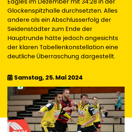
Eagles im Dezember mit 34:28 in der
Glockenspitzhalle durchsetzten. Alles
andere als ein Abschlusserfolg der
Seidenstädter zum Ende der
Hauptrunde hätte jedoch angesichts
der klaren Tabellenkonstellation eine
deutliche Überraschung dargestellt.
Samstag, 25. Mai 2024