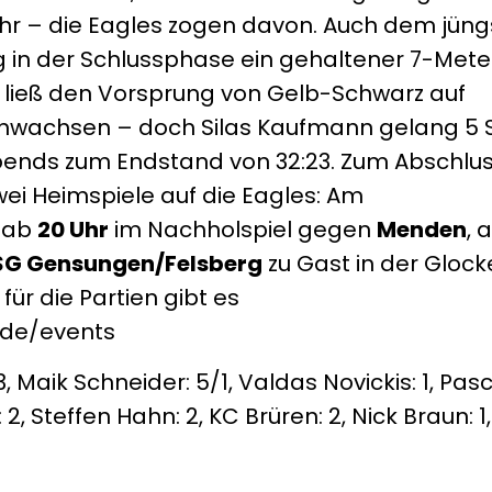
mehr – die Eagles zogen davon. Auch dem jün
 in der Schlussphase ein gehaltener 7-Mete
ss ließ den Vorsprung von Gelb-Schwarz auf
e anwachsen – doch Silas Kaufmann gelang 5
 Abends zum Endstand von 32:23. Zum Abschlu
i Heimspiele auf die Eagles: Am
 ab
20 Uhr
im Nachholspiel gegen
Menden
, 
SG Gensungen/Felsberg
zu Gast in der Glock
 für die Partien gibt es
x.de/events
3, Maik Schneider: 5/1, Valdas Novickis: 1, Pasc
: 2, Steffen Hahn: 2, KC Brüren: 2, Nick Braun: 1