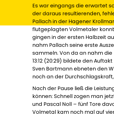
Es war eingangs die erwartet s
der daraus resultierenden, feh
Pallach in der Hagener Krollman
flutgeplagten Volmetaler konnt
gingen in der ersten Halbzeit 
nahm Pallach seine erste Auszei
sammeln. Von da an nahm die Ko
13:12 (20:29) bildete den Auftak
Sven Bartmann ebneten den Weg 
noch an der Durchschlagskraft,
Nach der Pause ließ die Leistun
können: Schnell zogen man jetz
und Pascal Noll – fünf Tore dav
Volmetal kam noch mal auf vie