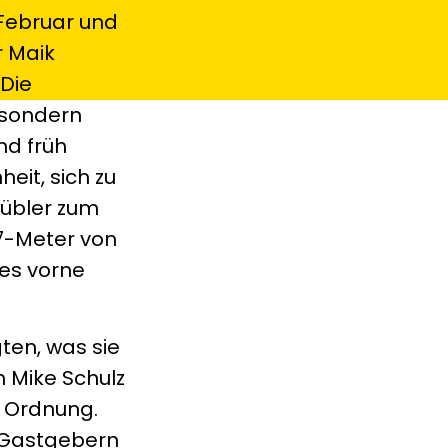
 Februar und
r Maik
 Die
 sondern
nd früh
eit, sich zu
Kübler zum
 7-Meter von
es vorne
ten, was sie
 Mike Schulz
n Ordnung.
 Gastgebern