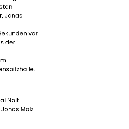
gsten
r, Jonas
 Sekunden vor
ss der
am
enspitzhalle.
al Noll:
, Jonas Molz: