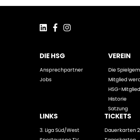
DIE HSG
VEREIN
Ansprechpartner
Die Spielgem
Jobs
Mitglied wer
HSG-Mitglie
Historie
Satzung
LINKS
TICKETS
3. Liga Süd/West
Dauerkarten 
Sporteurope.TV
Tageskarten