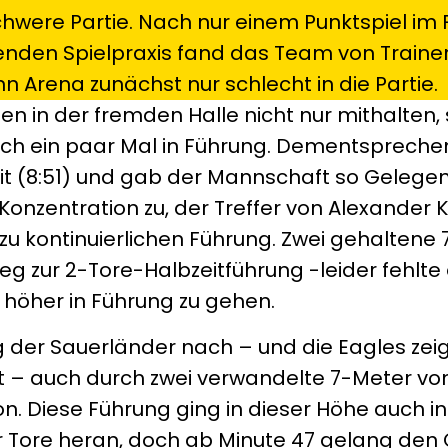
chwere Partie. Nach nur einem Punktspiel im
lenden Spielpraxis fand das Team von Traine
n Arena zunächst nur schlecht in die Partie.
en in der fremden Halle nicht nur mithalten,
auch ein paar Mal in Führung. Dementspreche
t (8:51) und gab der Mannschaft so Gelegenh
nzentration zu, der Treffer von Alexander 
t zu kontinuierlichen Führung. Zwei gehaltene
zur 2-Tore-Halbzeitführung -leider fehlte 
 höher in Führung zu gehen.
g der Sauerländer nach – und die Eagles zeig
t – auch durch zwei verwandelte 7-Meter von
on. Diese Führung ging in dieser Höhe auch i
r Tore heran, doch ab Minute 47 gelang den