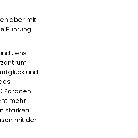
ten aber mit
re Führung
 und Jens
hrzentrum
urfglück und
 das
10 Paraden
icht mehr
en starken
sen mit der