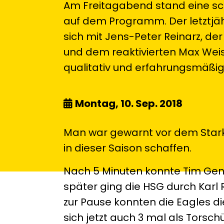
Am Freitagabend stand eine sc
auf dem Programm. Der letztjähr
sich mit Jens-Peter Reinarz, de
und dem reaktivierten Max Wei
qualitativ und erfahrungsmäßig
Montag, 10. Sep. 2018
Man war gewarnt vor dem Starke
in dieser Saison schaffen.
Nach 5 Minuten konnte Tim Gent
später ging die HSG durch Karl R
zur Pause konnten die Eagles d
sich jetzt auch 3 mal als Tors