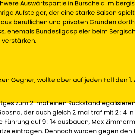
hwere Auswärtspartie in Burscheid im bergi
ige Aufsteiger, der eine starke Saison spiel
r aus beruflichen und privaten Gründen dort
ss, ehemals Bundesligaspieler beim Bergisc
 verstärken.
n Gegner, wollte aber auf jeden Fall den 1.
ges zum 2. mal einen Rückstand egalisieren
oosna, der auch gleich 2 mal traf mit 2 : 4 in
ie Führung auf 9 : 14 ausbauen, Max Zimmer
chütze eintragen. Dennoch wurden gegen den 