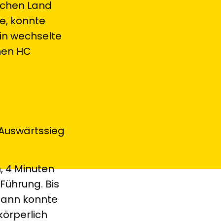
schen Land
te, konnte
hin wechselte
hen HC
 Auswärtssieg
, 4 Minuten
 Führung. Bis
mann konnte
körperlich