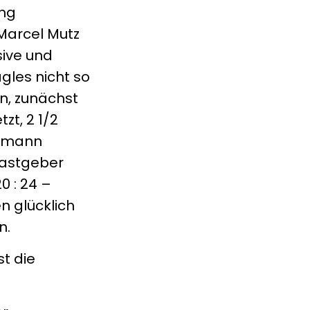
ung
Marcel Mutz
sive und
gles nicht so
n, zunächst
zt, 2 1/2
ermann
Gastgeber
0 : 24 –
n glücklich
n.
t die