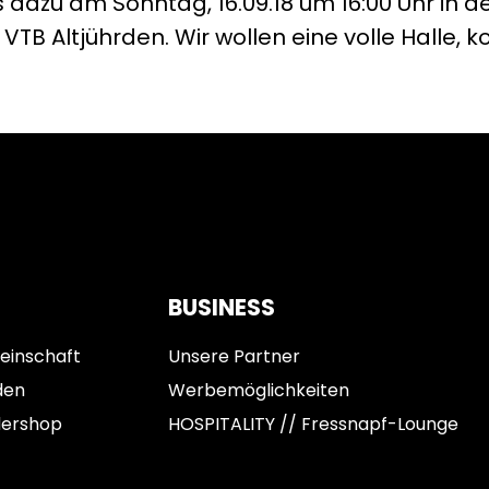
 dazu am Sonntag, 16.09.18 um 16:00 Uhr in d
VTB Altjührden. Wir wollen eine volle Halle, 
BUSINESS
einschaft
Unsere Partner
den
Werbemöglichkeiten
dershop
HOSPITALITY // Fressnapf-Lounge