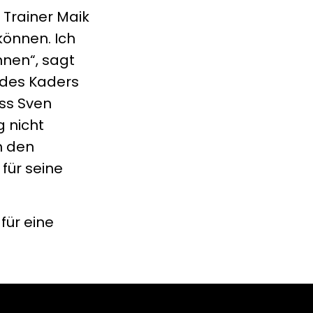
 Trainer Maik
können. Ich
nnen“, sagt
 des Kaders
ss Sven
g nicht
n den
für seine
für eine