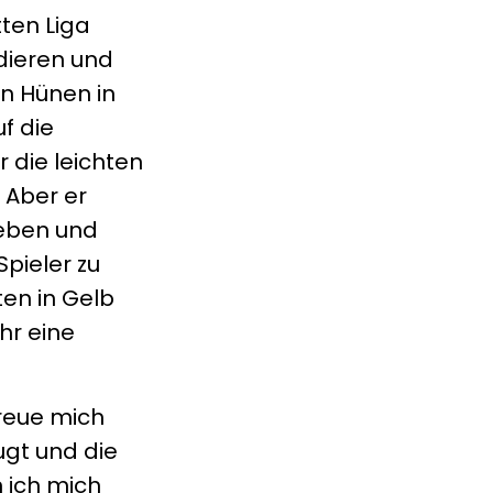
ten Liga
odieren und
n Hünen in
f die
r die leichten
. Aber er
heben und
Spieler zu
ten in Gelb
hr eine
freue mich
ugt und die
 ich mich