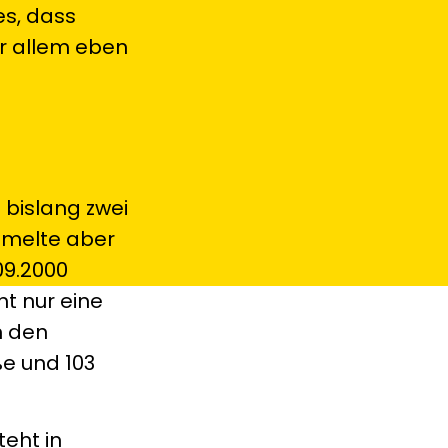
es, dass
r allem eben
bislang zwei
ammelte aber
09.2000
t nur eine
n den
ße und 103
teht in