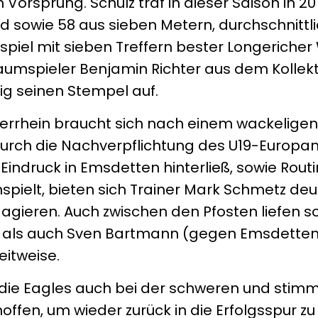
 Vorsprung. Schulz traf in dieser Saison in 20
ld sowie 58 aus sieben Metern, durchschnittli
spiel mit sieben Treffern bester Longericher 
aumspieler Benjamin Richter aus dem Kollekt
g seinen Stempel auf.
errhein braucht sich nach einem wackeligen 
 Durch die Nachverpflichtung des U19-Europa
Eindruck in Emsdetten hinterließ, sowie Routin
nspielt, bieten sich Trainer Mark Schmetz deu
 agieren. Auch zwischen den Pfosten liefen 
als auch Sven Bartmann (gegen Emsdetten) 
eitweise.
n die Eagles auch bei der schweren und stim
ffen, um wieder zurück in die Erfolgsspur z