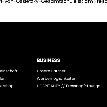
arl-von-Ossietzky-Gesamtschule ist am Freit
BUSINESS
einschaft
Unsere Partner
den
Werbemöglichkeiten
dershop
HOSPITALITY // Fressnapf-Lounge