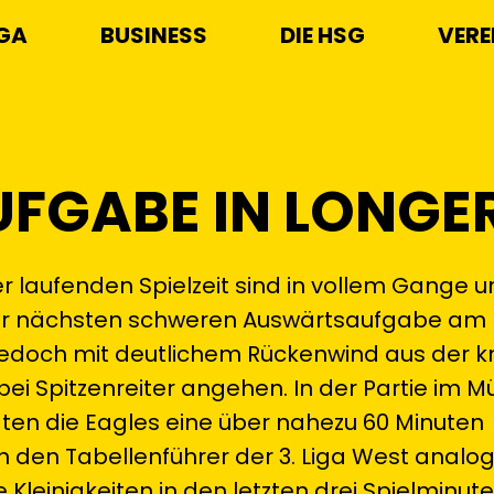
IGA
BUSINESS
DIE HSG
VERE
FGABE IN LONGE
laufenden Spielzeit sind in vollem Gange u
 der nächsten schweren Auswärtsaufgabe am 
 jedoch mit deutlichem Rückenwind aus der 
bei Spitzenreiter angehen. In der Partie im 
n die Eagles eine über nahezu 60 Minuten
 den Tabellenführer der 3. Liga West analog
Kleinigkeiten in den letzten drei Spielminute