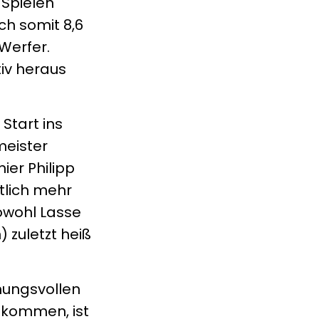
 Spielen
ch somit 8,6
Werfer.
iv heraus
Start ins
meister
ier Philipp
tlich mehr
sowohl Lasse
zuletzt heiß
mungsvollen
u kommen, ist