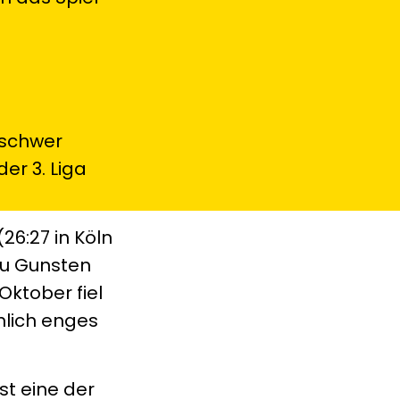
h schwer
er 3. Liga
26:27 in Köln
zu Gunsten
Oktober fiel
hnlich enges
st eine der