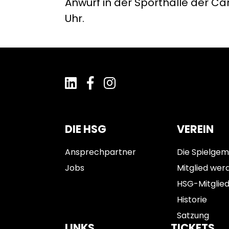
Anwurf in der Sporthalle der C
Uhr.
DIE HSG
VEREIN
Ansprechpartner
Die Spielgem
Jobs
Mitglied wer
HSG-Mitglie
Historie
Satzung
LINKS
TICKETS