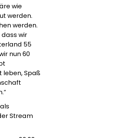
äre wie
aut werden.
ehen werden.
 dass wir
terland 55
wir nun 60
bt
t leben, Spaß
nschaft
n.“
als
 der Stream