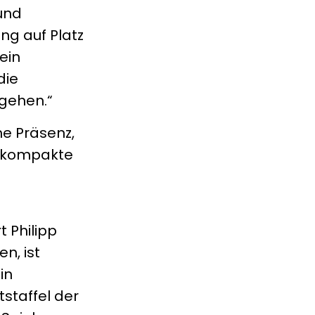
und
ng auf Platz
ein
die
ngehen.“
he Präsenz,
e kompakte
 Philipp
n, ist
in
staffel der