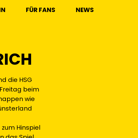
IN
FÜR FANS
NEWS
RICH
nd die HSG
Freitag beim
knappen wie
Münsterland
 zum Hinspiel
n das Spiel