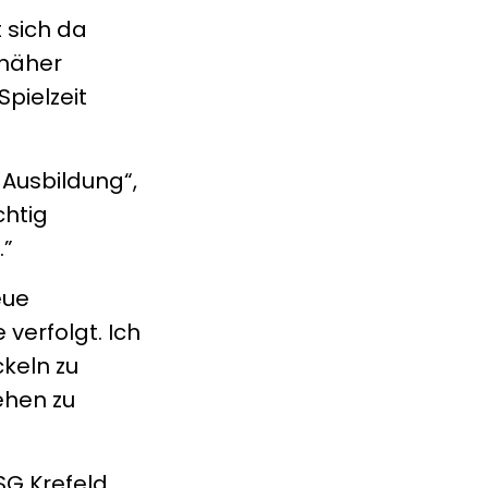
t sich da
 näher
pielzeit
 Ausbildung“,
chtig
.”
eue
verfolgt. Ich
keln zu
ehen zu
SG Krefeld