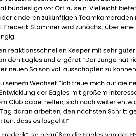
llbundesliga vor Ort zu sein. Vielleicht biete
n oder anderen zukünftigen Teamkameraden
 Frederik Stammer wird zunächst über eine S
ngig.
en reaktionsschnellen Keeper mit sehr guter
n den Eagles und ergänzt “Der Junge hat ri
 der neuen Saison voll ausschöpfen zu können
u seinem Wechsel: “Ich freue mich auf die n
ntwicklung der Eagles mit großem Interesse 
Club dabei helfen, sich noch weiter entwic
 Tag daran arbeiten, den nächsten Schritt g
ten, dass es losgeht!“
, Frederik“, so begrüßen die Eagles von der H