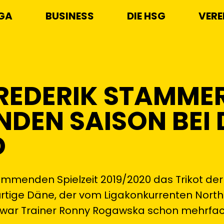
IGA
BUSINESS
DIE HSG
VERE
REDERIK STAMMER
DEN SAISON BEI 
D
ommenden Spielzeit 2019/2020 das Trikot der
ürtige Däne, der vom Ligakonkurrenten Nort
, war Trainer Ronny Rogawska schon mehrfa