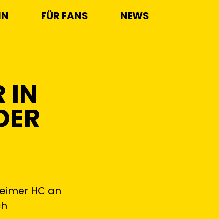
IN
FÜR FANS
NEWS
 IN
DER
heimer HC an
ch